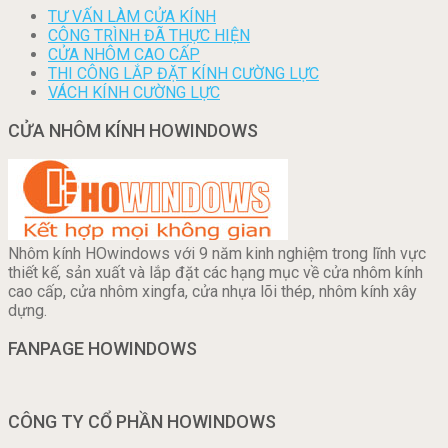
TƯ VẤN LÀM CỬA KÍNH
CÔNG TRÌNH ĐÃ THỰC HIỆN
CỬA NHÔM CAO CẤP
THI CÔNG LẮP ĐẶT KÍNH CƯỜNG LỰC
VÁCH KÍNH CƯỜNG LỰC
CỬA NHÔM KÍNH HOWINDOWS
Nhôm kính HOwindows với 9 năm kinh nghiệm trong lĩnh vực
thiết kế, sản xuất và lắp đặt các hạng mục về cửa nhôm kính
cao cấp, cửa nhôm xingfa, cửa nhựa lõi thép, nhôm kính xây
dựng.
FANPAGE HOWINDOWS
CÔNG TY CỔ PHẦN HOWINDOWS