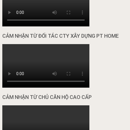
CẢM NHẬN TỪ ĐỐI TÁC CTY XÂY DỰNG PT HOME
CẢM NHẬN TỪ CHỦ CĂN HỘ CAO CẤP