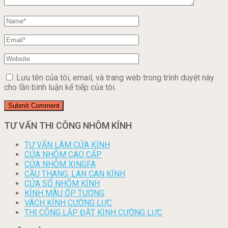
Lưu tên của tôi, email, và trang web trong trình duyệt này
cho lần bình luận kế tiếp của tôi.
TƯ VẤN THI CÔNG NHÔM KÍNH
TƯ VẤN LÀM CỬA KÍNH
CỬA NHÔM CAO CẤP
CỬA NHÔM XINGFA
CẦU THANG, LAN CAN KÍNH
CỬA SỔ NHÔM KÍNH
KÍNH MÀU ỐP TƯỜNG
VÁCH KÍNH CƯỜNG LỰC
THI CÔNG LẮP ĐẶT KÍNH CƯỜNG LỰC