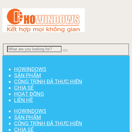
Menu
HOWINDOWS
SẢN PHẨM
CÔNG TRÌNH ĐÃ THỰC HIỆN
CHIA SẺ
HOẠT ĐỘNG
LIÊN HỆ
HOWINDOWS
SẢN PHẨM
CÔNG TRÌNH ĐÃ THỰC HIỆN
CHIA SẺ