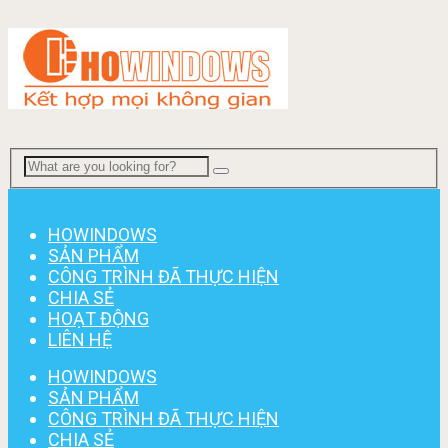
Menu
HOWINDOWS
SẢN PHẨM
CÔNG TRÌNH ĐÃ THỰC HIỆN
CHIA SẺ
HOẠT ĐỘNG
LIÊN HỆ
HOWINDOWS
SẢN PHẨM
CÔNG TRÌNH ĐÃ THỰC HIỆN
CHIA SẺ