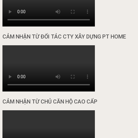
CẢM NHẬN TỪ ĐỐI TÁC CTY XÂY DỰNG PT HOME
CẢM NHẬN TỪ CHỦ CĂN HỘ CAO CẤP