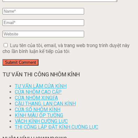
Lưu tên của tôi, email, và trang web trong trình duyệt này
cho lần bình luận kế tiếp của tôi.
TƯ VẤN THI CÔNG NHÔM KÍNH
TƯ VẤN LÀM CỬA KÍNH
CỬA NHÔM CAO CẤP
CỬA NHÔM XINGFA
CẦU THANG, LAN CAN KÍNH
CỬA SỔ NHÔM KÍNH
KÍNH MÀU ỐP TƯỜNG
VÁCH KÍNH CƯỜNG LỰC
THI CÔNG LẮP ĐẶT KÍNH CƯỜNG LỰC