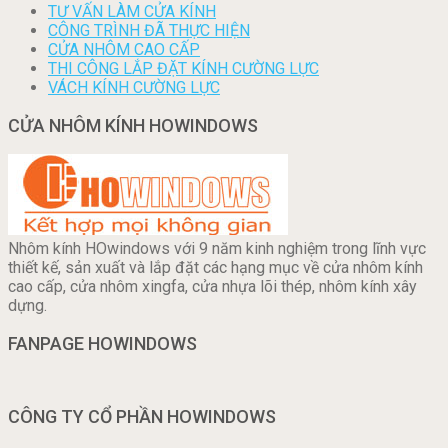
TƯ VẤN LÀM CỬA KÍNH
CÔNG TRÌNH ĐÃ THỰC HIỆN
CỬA NHÔM CAO CẤP
THI CÔNG LẮP ĐẶT KÍNH CƯỜNG LỰC
VÁCH KÍNH CƯỜNG LỰC
CỬA NHÔM KÍNH HOWINDOWS
Nhôm kính HOwindows với 9 năm kinh nghiệm trong lĩnh vực
thiết kế, sản xuất và lắp đặt các hạng mục về cửa nhôm kính
cao cấp, cửa nhôm xingfa, cửa nhựa lõi thép, nhôm kính xây
dựng.
FANPAGE HOWINDOWS
CÔNG TY CỔ PHẦN HOWINDOWS