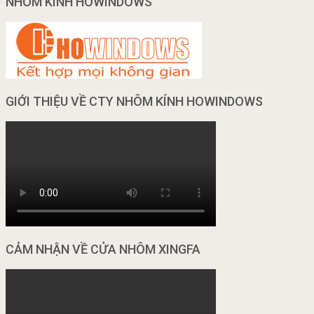
NHÔM KÍNH HOWINDOWS
GIỚI THIỆU VỀ CTY NHÔM KÍNH HOWINDOWS
CẢM NHẬN VỀ CỬA NHÔM XINGFA