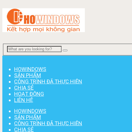
Menu
HOWINDOWS
SẢN PHẨM
CÔNG TRÌNH ĐÃ THỰC HIỆN
CHIA SẺ
HOẠT ĐỘNG
LIÊN HỆ
HOWINDOWS
SẢN PHẨM
CÔNG TRÌNH ĐÃ THỰC HIỆN
CHIA SẺ