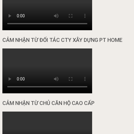
CẢM NHẬN TỪ ĐỐI TÁC CTY XÂY DỰNG PT HOME
CẢM NHẬN TỪ CHỦ CĂN HỘ CAO CẤP