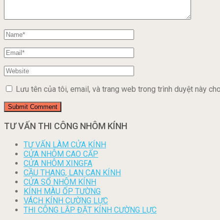
Lưu tên của tôi, email, và trang web trong trình duyệt này cho 
TƯ VẤN THI CÔNG NHÔM KÍNH
TƯ VẤN LÀM CỬA KÍNH
CỬA NHÔM CAO CẤP
CỬA NHÔM XINGFA
CẦU THANG, LAN CAN KÍNH
CỬA SỔ NHÔM KÍNH
KÍNH MÀU ỐP TƯỜNG
VÁCH KÍNH CƯỜNG LỰC
THI CÔNG LẮP ĐẶT KÍNH CƯỜNG LỰC