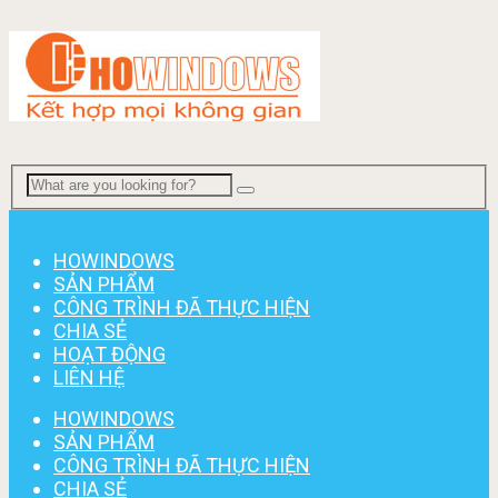
Menu
HOWINDOWS
SẢN PHẨM
CÔNG TRÌNH ĐÃ THỰC HIỆN
CHIA SẺ
HOẠT ĐỘNG
LIÊN HỆ
HOWINDOWS
SẢN PHẨM
CÔNG TRÌNH ĐÃ THỰC HIỆN
CHIA SẺ