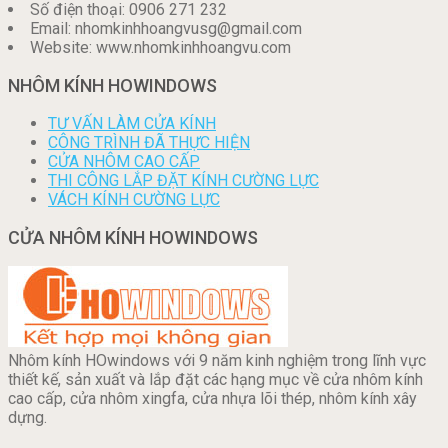
Số điện thoại: 0906 271 232
Email: nhomkinhhoangvusg@gmail.com
Website: www.nhomkinhhoangvu.com
NHÔM KÍNH HOWINDOWS
TƯ VẤN LÀM CỬA KÍNH
CÔNG TRÌNH ĐÃ THỰC HIỆN
CỬA NHÔM CAO CẤP
THI CÔNG LẮP ĐẶT KÍNH CƯỜNG LỰC
VÁCH KÍNH CƯỜNG LỰC
CỬA NHÔM KÍNH HOWINDOWS
Nhôm kính HOwindows với 9 năm kinh nghiệm trong lĩnh vực
thiết kế, sản xuất và lắp đặt các hạng mục về cửa nhôm kính
cao cấp, cửa nhôm xingfa, cửa nhựa lõi thép, nhôm kính xây
dựng.