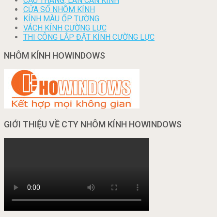
CẦU THANG, LAN CAN KÍNH
CỬA SỔ NHÔM KÍNH
KÍNH MÀU ỐP TƯỜNG
VÁCH KÍNH CƯỜNG LỰC
THI CÔNG LẮP ĐẶT KÍNH CƯỜNG LỰC
NHÔM KÍNH HOWINDOWS
GIỚI THIỆU VỀ CTY NHÔM KÍNH HOWINDOWS