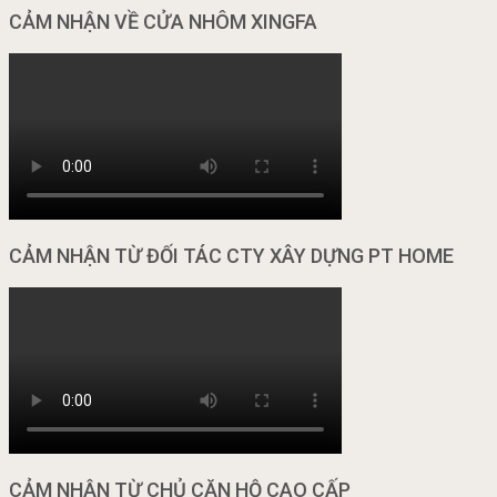
CẢM NHẬN VỀ CỬA NHÔM XINGFA
CẢM NHẬN TỪ ĐỐI TÁC CTY XÂY DỰNG PT HOME
CẢM NHẬN TỪ CHỦ CĂN HỘ CAO CẤP