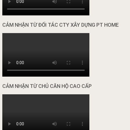
CẢM NHẬN TỪ ĐỐI TÁC CTY XÂY DỰNG PT HOME
CẢM NHẬN TỪ CHỦ CĂN HỘ CAO CẤP