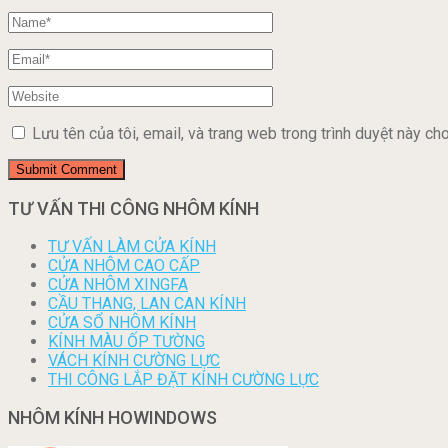
Lưu tên của tôi, email, và trang web trong trình duyệt này cho 
TƯ VẤN THI CÔNG NHÔM KÍNH
TƯ VẤN LÀM CỬA KÍNH
CỬA NHÔM CAO CẤP
CỬA NHÔM XINGFA
CẦU THANG, LAN CAN KÍNH
CỬA SỔ NHÔM KÍNH
KÍNH MÀU ỐP TƯỜNG
VÁCH KÍNH CƯỜNG LỰC
THI CÔNG LẮP ĐẶT KÍNH CƯỜNG LỰC
NHÔM KÍNH HOWINDOWS