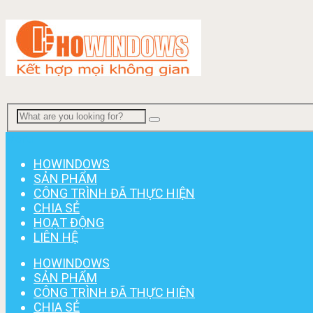
Menu
HOWINDOWS
SẢN PHẨM
CÔNG TRÌNH ĐÃ THỰC HIỆN
CHIA SẺ
HOẠT ĐỘNG
LIÊN HỆ
HOWINDOWS
SẢN PHẨM
CÔNG TRÌNH ĐÃ THỰC HIỆN
CHIA SẺ