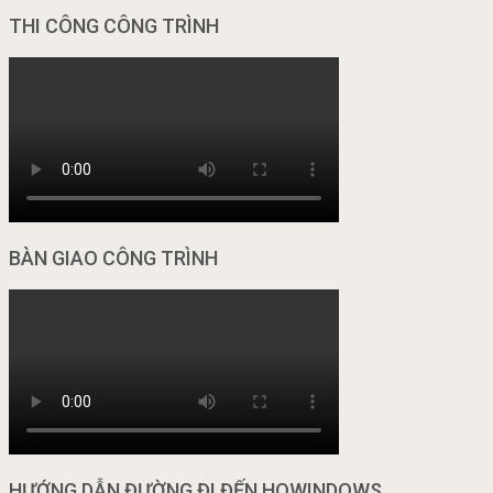
THI CÔNG CÔNG TRÌNH
BÀN GIAO CÔNG TRÌNH
HƯỚNG DẪN ĐƯỜNG ĐI ĐẾN HOWINDOWS