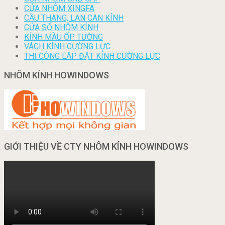
CỬA NHÔM XINGFA
CẦU THANG, LAN CAN KÍNH
CỬA SỔ NHÔM KÍNH
KÍNH MÀU ỐP TƯỜNG
VÁCH KÍNH CƯỜNG LỰC
THI CÔNG LẮP ĐẶT KÍNH CƯỜNG LỰC
NHÔM KÍNH HOWINDOWS
GIỚI THIỆU VỀ CTY NHÔM KÍNH HOWINDOWS