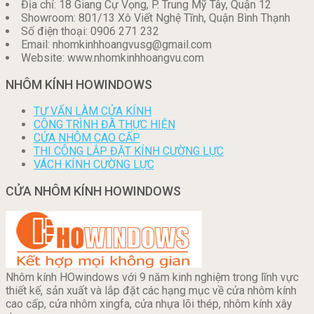
Địa chỉ: 18 Giang Cự Vọng, P. Trung Mỹ Tây, Quận 12
Showroom: 801/13 Xô Viết Nghệ Tĩnh, Quận Bình Thạnh
Số điện thoại: 0906 271 232
Email: nhomkinhhoangvusg@gmail.com
Website: www.nhomkinhhoangvu.com
NHÔM KÍNH HOWINDOWS
TƯ VẤN LÀM CỬA KÍNH
CÔNG TRÌNH ĐÃ THỰC HIỆN
CỬA NHÔM CAO CẤP
THI CÔNG LẮP ĐẶT KÍNH CƯỜNG LỰC
VÁCH KÍNH CƯỜNG LỰC
CỬA NHÔM KÍNH HOWINDOWS
Nhôm kính HOwindows với 9 năm kinh nghiệm trong lĩnh vực
thiết kế, sản xuất và lắp đặt các hạng mục về cửa nhôm kính
cao cấp, cửa nhôm xingfa, cửa nhựa lõi thép, nhôm kính xây