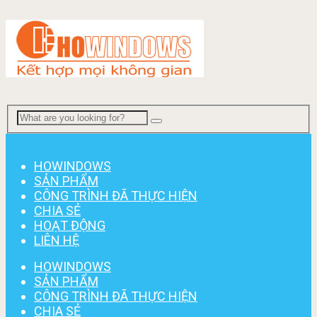
Menu
HOWINDOWS
SẢN PHẨM
CÔNG TRÌNH ĐÃ THỰC HIỆN
CHIA SẺ
HOẠT ĐỘNG
LIÊN HỆ
HOWINDOWS
SẢN PHẨM
CÔNG TRÌNH ĐÃ THỰC HIỆN
CHIA SẺ