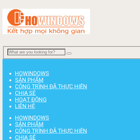
Menu
HOWINDOWS
SẢN PHẨM
CÔNG TRÌNH ĐÃ THỰC HIỆN
CHIA SẺ
HOẠT ĐỘNG
LIÊN HỆ
HOWINDOWS
SẢN PHẨM
CÔNG TRÌNH ĐÃ THỰC HIỆN
CHIA SẺ