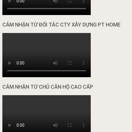
CẢM NHẬN TỪ ĐỐI TÁC CTY XÂY DỰNG PT HOME
CẢM NHẬN TỪ CHỦ CĂN HỘ CAO CẤP