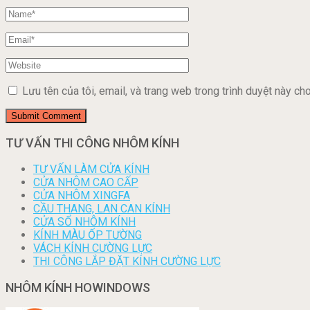
Lưu tên của tôi, email, và trang web trong trình duyệt này cho 
TƯ VẤN THI CÔNG NHÔM KÍNH
TƯ VẤN LÀM CỬA KÍNH
CỬA NHÔM CAO CẤP
CỬA NHÔM XINGFA
CẦU THANG, LAN CAN KÍNH
CỬA SỔ NHÔM KÍNH
KÍNH MÀU ỐP TƯỜNG
VÁCH KÍNH CƯỜNG LỰC
THI CÔNG LẮP ĐẶT KÍNH CƯỜNG LỰC
NHÔM KÍNH HOWINDOWS