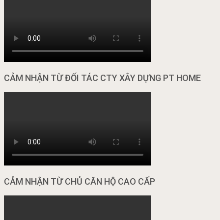
CẢM NHẬN TỪ ĐỐI TÁC CTY XÂY DỰNG PT HOME
CẢM NHẬN TỪ CHỦ CĂN HỘ CAO CẤP