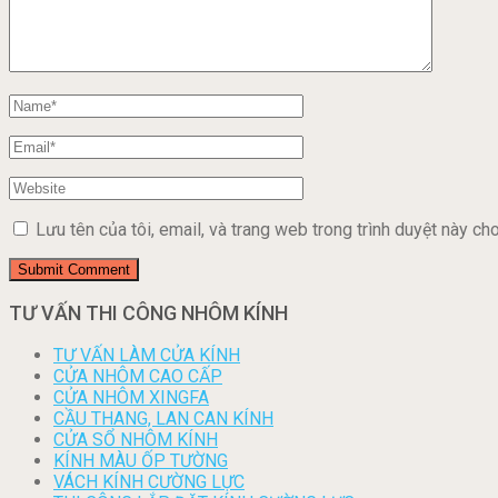
Lưu tên của tôi, email, và trang web trong trình duyệt này cho 
TƯ VẤN THI CÔNG NHÔM KÍNH
TƯ VẤN LÀM CỬA KÍNH
CỬA NHÔM CAO CẤP
CỬA NHÔM XINGFA
CẦU THANG, LAN CAN KÍNH
CỬA SỔ NHÔM KÍNH
KÍNH MÀU ỐP TƯỜNG
VÁCH KÍNH CƯỜNG LỰC