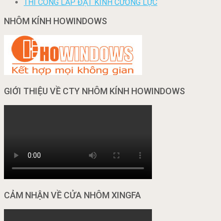
THI CÔNG LẮP ĐẶT KÍNH CƯỜNG LỰC
NHÔM KÍNH HOWINDOWS
GIỚI THIỆU VỀ CTY NHÔM KÍNH HOWINDOWS
CẢM NHẬN VỀ CỬA NHÔM XINGFA