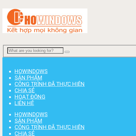
Menu
HOWINDOWS
SẢN PHẨM
CÔNG TRÌNH ĐÃ THỰC HIỆN
CHIA SẺ
HOẠT ĐỘNG
LIÊN HỆ
HOWINDOWS
SẢN PHẨM
CÔNG TRÌNH ĐÃ THỰC HIỆN
CHIA SẺ