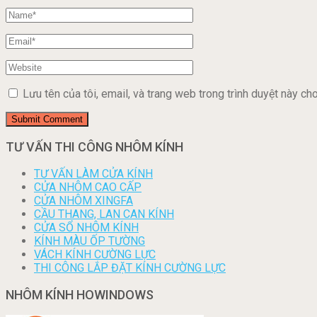
Lưu tên của tôi, email, và trang web trong trình duyệt này cho 
TƯ VẤN THI CÔNG NHÔM KÍNH
TƯ VẤN LÀM CỬA KÍNH
CỬA NHÔM CAO CẤP
CỬA NHÔM XINGFA
CẦU THANG, LAN CAN KÍNH
CỬA SỔ NHÔM KÍNH
KÍNH MÀU ỐP TƯỜNG
VÁCH KÍNH CƯỜNG LỰC
THI CÔNG LẮP ĐẶT KÍNH CƯỜNG LỰC
NHÔM KÍNH HOWINDOWS