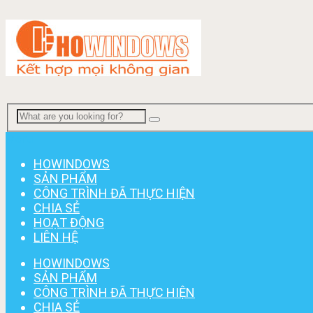
Menu
HOWINDOWS
SẢN PHẨM
CÔNG TRÌNH ĐÃ THỰC HIỆN
CHIA SẺ
HOẠT ĐỘNG
LIÊN HỆ
HOWINDOWS
SẢN PHẨM
CÔNG TRÌNH ĐÃ THỰC HIỆN
CHIA SẺ