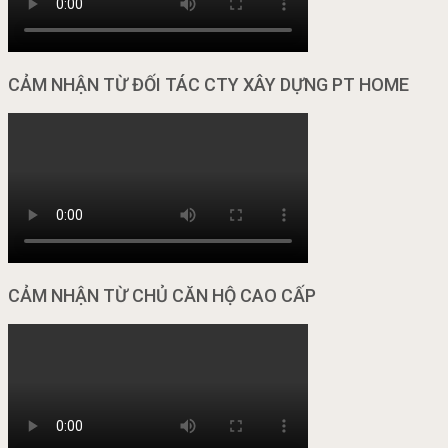
CẢM NHẬN TỪ ĐỐI TÁC CTY XÂY DỰNG PT HOME
CẢM NHẬN TỪ CHỦ CĂN HỘ CAO CẤP