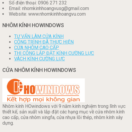
Số điện thoại: 0906 271 232
Email: nhomkinhhoangvusg@gmail.com
Website: www.nhomkinhhoangvu.com
NHÔM KÍNH HOWINDOWS
TƯ VẤN LÀM CỬA KÍNH
CÔNG TRÌNH ĐÃ THỰC HIỆN
CỬA NHÔM CAO CẤP
THI CÔNG LẮP ĐẶT KÍNH CƯỜNG LỰC
VÁCH KÍNH CƯỜNG LỰC
CỬA NHÔM KÍNH HOWINDOWS
Nhôm kính HOwindows với 9 năm kinh nghiệm trong lĩnh vực
thiết kế, sản xuất và lắp đặt các hạng mục về cửa nhôm kính
cao cấp, cửa nhôm xingfa, cửa nhựa lõi thép, nhôm kính xây
dựng.