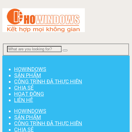
Menu
HOWINDOWS
SẢN PHẨM
CÔNG TRÌNH ĐÃ THỰC HIỆN
CHIA SẺ
HOẠT ĐỘNG
LIÊN HỆ
HOWINDOWS
SẢN PHẨM
CÔNG TRÌNH ĐÃ THỰC HIỆN
CHIA SẺ