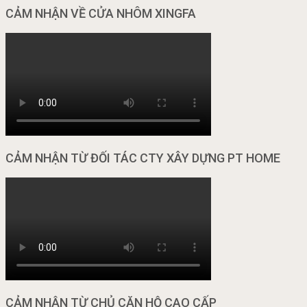
CẢM NHẬN VỀ CỬA NHÔM XINGFA
CẢM NHẬN TỪ ĐỐI TÁC CTY XÂY DỰNG PT HOME
CẢM NHẬN TỪ CHỦ CĂN HỘ CAO CẤP