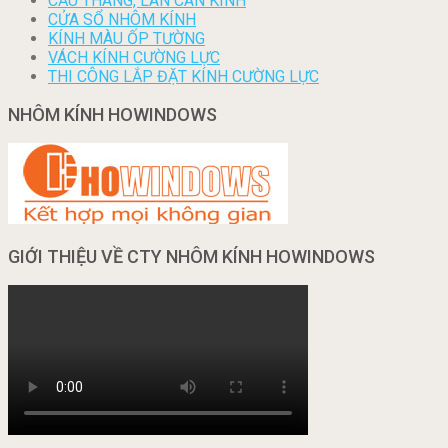
CẦU THANG, LAN CAN KÍNH
CỬA SỔ NHÔM KÍNH
KÍNH MÀU ỐP TƯỜNG
VÁCH KÍNH CƯỜNG LỰC
THI CÔNG LẮP ĐẶT KÍNH CƯỜNG LỰC
NHÔM KÍNH HOWINDOWS
GIỚI THIỆU VỀ CTY NHÔM KÍNH HOWINDOWS