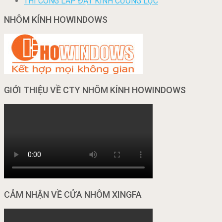
THI CÔNG LẮP ĐẶT KÍNH CƯỜNG LỰC
NHÔM KÍNH HOWINDOWS
GIỚI THIỆU VỀ CTY NHÔM KÍNH HOWINDOWS
CẢM NHẬN VỀ CỬA NHÔM XINGFA