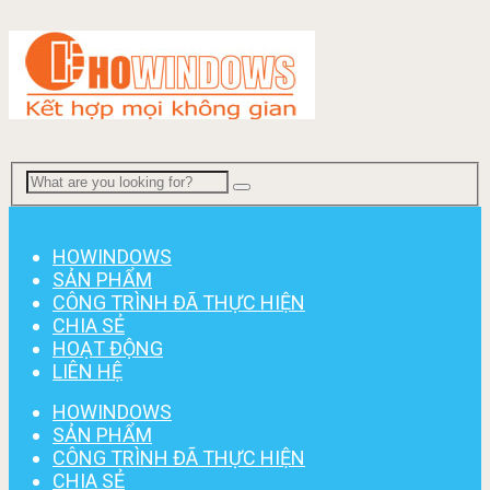
Menu
HOWINDOWS
SẢN PHẨM
CÔNG TRÌNH ĐÃ THỰC HIỆN
CHIA SẺ
HOẠT ĐỘNG
LIÊN HỆ
HOWINDOWS
SẢN PHẨM
CÔNG TRÌNH ĐÃ THỰC HIỆN
CHIA SẺ