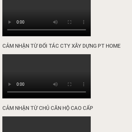
CẢM NHẬN TỪ ĐỐI TÁC CTY XÂY DỰNG PT HOME
CẢM NHẬN TỪ CHỦ CĂN HỘ CAO CẤP