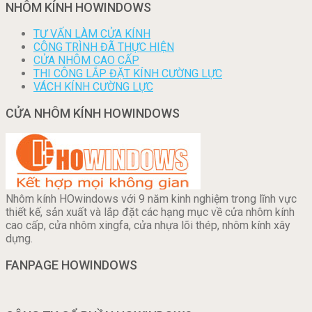
NHÔM KÍNH HOWINDOWS
TƯ VẤN LÀM CỬA KÍNH
CÔNG TRÌNH ĐÃ THỰC HIỆN
CỬA NHÔM CAO CẤP
THI CÔNG LẮP ĐẶT KÍNH CƯỜNG LỰC
VÁCH KÍNH CƯỜNG LỰC
CỬA NHÔM KÍNH HOWINDOWS
Nhôm kính HOwindows với 9 năm kinh nghiệm trong lĩnh vực
thiết kế, sản xuất và lắp đặt các hạng mục về cửa nhôm kính
cao cấp, cửa nhôm xingfa, cửa nhựa lõi thép, nhôm kính xây
dựng.
FANPAGE HOWINDOWS