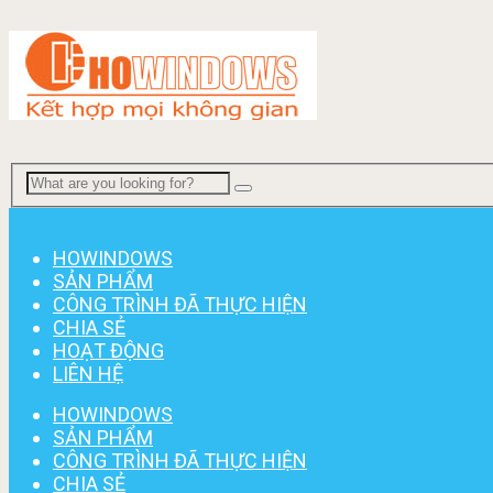
Menu
HOWINDOWS
SẢN PHẨM
CÔNG TRÌNH ĐÃ THỰC HIỆN
CHIA SẺ
HOẠT ĐỘNG
LIÊN HỆ
HOWINDOWS
SẢN PHẨM
CÔNG TRÌNH ĐÃ THỰC HIỆN
CHIA SẺ