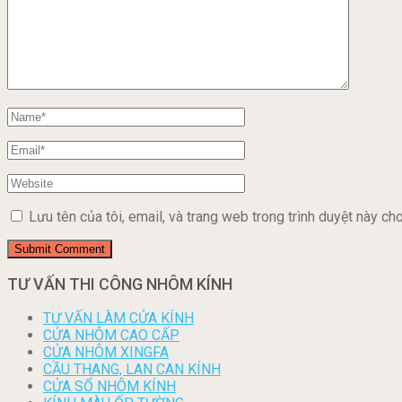
Lưu tên của tôi, email, và trang web trong trình duyệt này cho 
TƯ VẤN THI CÔNG NHÔM KÍNH
TƯ VẤN LÀM CỬA KÍNH
CỬA NHÔM CAO CẤP
CỬA NHÔM XINGFA
CẦU THANG, LAN CAN KÍNH
CỬA SỔ NHÔM KÍNH