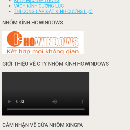
KÍNH MÀU ỐP TƯỜNG
VÁCH KÍNH CƯỜNG LỰC
THI CÔNG LẮP ĐẶT KÍNH CƯỜNG LỰC
NHÔM KÍNH HOWINDOWS
GIỚI THIỆU VỀ CTY NHÔM KÍNH HOWINDOWS
CẢM NHẬN VỀ CỬA NHÔM XINGFA