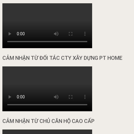
CẢM NHẬN TỪ ĐỐI TÁC CTY XÂY DỰNG PT HOME
CẢM NHẬN TỪ CHỦ CĂN HỘ CAO CẤP