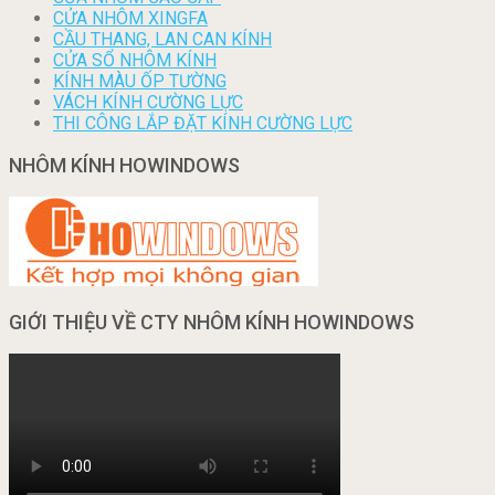
CỬA NHÔM XINGFA
CẦU THANG, LAN CAN KÍNH
CỬA SỔ NHÔM KÍNH
KÍNH MÀU ỐP TƯỜNG
VÁCH KÍNH CƯỜNG LỰC
THI CÔNG LẮP ĐẶT KÍNH CƯỜNG LỰC
NHÔM KÍNH HOWINDOWS
GIỚI THIỆU VỀ CTY NHÔM KÍNH HOWINDOWS