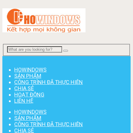
Menu
HOWINDOWS
SẢN PHẨM
CÔNG TRÌNH ĐÃ THỰC HIỆN
CHIA SẺ
HOẠT ĐỘNG
LIÊN HỆ
HOWINDOWS
SẢN PHẨM
CÔNG TRÌNH ĐÃ THỰC HIỆN
CHIA SẺ