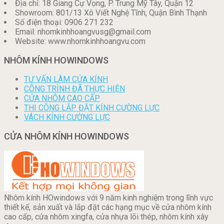
Địa chỉ: 18 Giang Cự Vọng, P. Trung Mỹ Tây, Quận 12
Showroom: 801/13 Xô Viết Nghệ Tĩnh, Quận Bình Thạnh
Số điện thoại: 0906 271 232
Email: nhomkinhhoangvusg@gmail.com
Website: www.nhomkinhhoangvu.com
NHÔM KÍNH HOWINDOWS
TƯ VẤN LÀM CỬA KÍNH
CÔNG TRÌNH ĐÃ THỰC HIỆN
CỬA NHÔM CAO CẤP
THI CÔNG LẮP ĐẶT KÍNH CƯỜNG LỰC
VÁCH KÍNH CƯỜNG LỰC
CỬA NHÔM KÍNH HOWINDOWS
Nhôm kính HOwindows với 9 năm kinh nghiệm trong lĩnh vực
thiết kế, sản xuất và lắp đặt các hạng mục về cửa nhôm kính
cao cấp, cửa nhôm xingfa, cửa nhựa lõi thép, nhôm kính xây