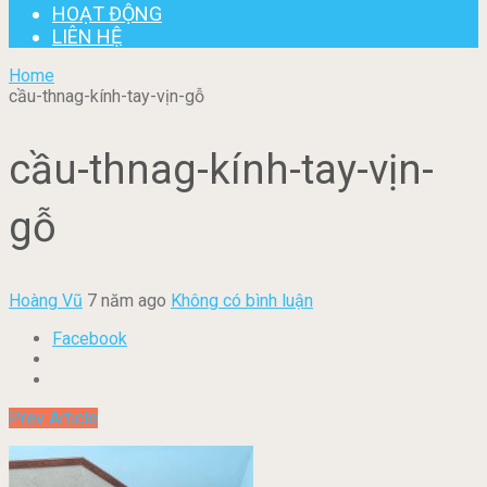
HOẠT ĐỘNG
LIÊN HỆ
Home
cầu-thnag-kính-tay-vịn-gỗ
cầu-thnag-kính-tay-vịn-
gỗ
Hoàng Vũ
7 năm ago
Không có bình luận
Facebook
Prev Article