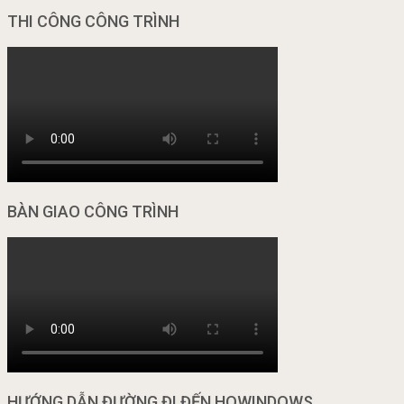
THI CÔNG CÔNG TRÌNH
BÀN GIAO CÔNG TRÌNH
HƯỚNG DẪN ĐƯỜNG ĐI ĐẾN HOWINDOWS