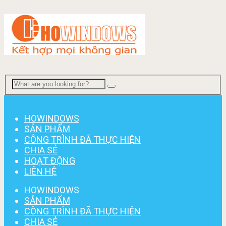
Menu
HOWINDOWS
SẢN PHẨM
CÔNG TRÌNH ĐÃ THỰC HIỆN
CHIA SẺ
HOẠT ĐỘNG
LIÊN HỆ
HOWINDOWS
SẢN PHẨM
CÔNG TRÌNH ĐÃ THỰC HIỆN
CHIA SẺ