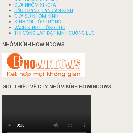
CỬA NHÔM XINGFA
CẦU THANG, LAN CAN KÍNH
CỬA SỔ NHÔM KÍNH
KÍNH MÀU ỐP TƯỜNG
VÁCH KÍNH CƯỜNG LỰC
THI CÔNG LẮP ĐẶT KÍNH CƯỜNG LỰC
NHÔM KÍNH HOWINDOWS
GIỚI THIỆU VỀ CTY NHÔM KÍNH HOWINDOWS