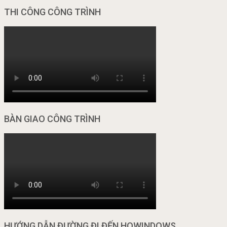
THI CÔNG CÔNG TRÌNH
BÀN GIAO CÔNG TRÌNH
HƯỚNG DẪN ĐƯỜNG ĐI ĐẾN HOWINDOWS