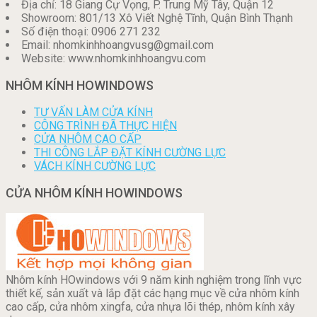
Địa chỉ: 18 Giang Cự Vọng, P. Trung Mỹ Tây, Quận 12
Showroom: 801/13 Xô Viết Nghệ Tĩnh, Quận Bình Thạnh
Số điện thoại: 0906 271 232
Email: nhomkinhhoangvusg@gmail.com
Website: www.nhomkinhhoangvu.com
NHÔM KÍNH HOWINDOWS
TƯ VẤN LÀM CỬA KÍNH
CÔNG TRÌNH ĐÃ THỰC HIỆN
CỬA NHÔM CAO CẤP
THI CÔNG LẮP ĐẶT KÍNH CƯỜNG LỰC
VÁCH KÍNH CƯỜNG LỰC
CỬA NHÔM KÍNH HOWINDOWS
Nhôm kính HOwindows với 9 năm kinh nghiệm trong lĩnh vực
thiết kế, sản xuất và lắp đặt các hạng mục về cửa nhôm kính
cao cấp, cửa nhôm xingfa, cửa nhựa lõi thép, nhôm kính xây