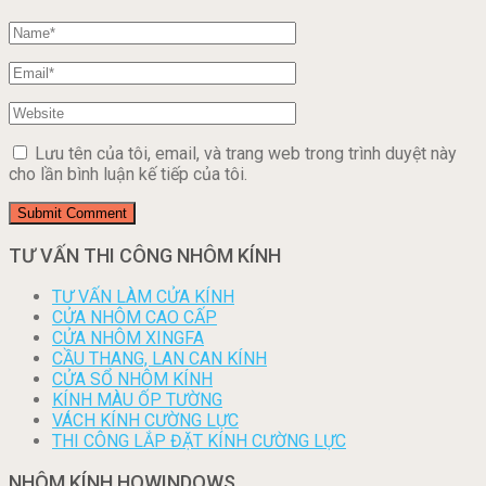
Lưu tên của tôi, email, và trang web trong trình duyệt này
cho lần bình luận kế tiếp của tôi.
TƯ VẤN THI CÔNG NHÔM KÍNH
TƯ VẤN LÀM CỬA KÍNH
CỬA NHÔM CAO CẤP
CỬA NHÔM XINGFA
CẦU THANG, LAN CAN KÍNH
CỬA SỔ NHÔM KÍNH
KÍNH MÀU ỐP TƯỜNG
VÁCH KÍNH CƯỜNG LỰC
THI CÔNG LẮP ĐẶT KÍNH CƯỜNG LỰC
NHÔM KÍNH HOWINDOWS