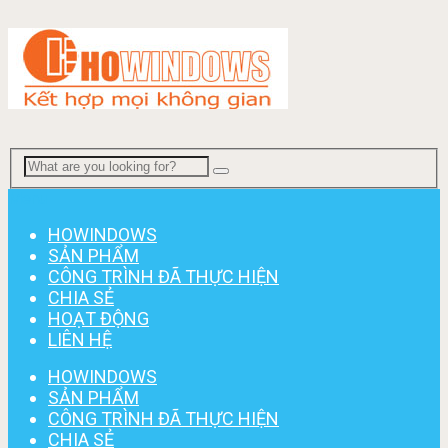
Menu
HOWINDOWS
SẢN PHẨM
CÔNG TRÌNH ĐÃ THỰC HIỆN
CHIA SẺ
HOẠT ĐỘNG
LIÊN HỆ
HOWINDOWS
SẢN PHẨM
CÔNG TRÌNH ĐÃ THỰC HIỆN
CHIA SẺ