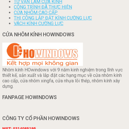
TƯ VẤN LÀM CỬA KÍNH
CÔNG TRÌNH ĐÃ THỰC HIỆN
CỬA NHÔM CAO CẤP
THI CÔNG LẮP ĐẶT KÍNH CƯỜNG LỰC
VÁCH KÍNH CƯỜNG LỰC
CỬA NHÔM KÍNH HOWINDOWS
Nhôm kính HOwindows với 9 năm kinh nghiệm trong lĩnh vực
thiết kế, sản xuất và lắp đặt các hạng mục về cửa nhôm kính
cao cấp, cửa nhôm xingfa, cửa nhựa lõi thép, nhôm kính xây
dựng.
FANPAGE HOWINDOWS
CÔNG TY CỔ PHẦN HOWINDOWS
MST: 0314085195