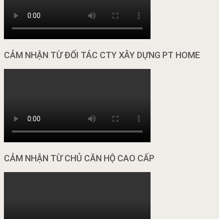
CẢM NHẬN TỪ ĐỐI TÁC CTY XÂY DỰNG PT HOME
CẢM NHẬN TỪ CHỦ CĂN HỘ CAO CẤP