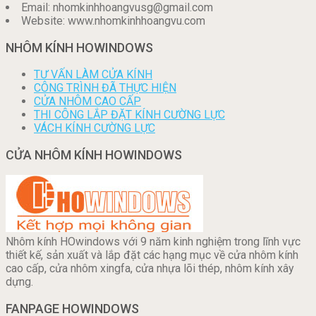
Email: nhomkinhhoangvusg@gmail.com
Website: www.nhomkinhhoangvu.com
NHÔM KÍNH HOWINDOWS
TƯ VẤN LÀM CỬA KÍNH
CÔNG TRÌNH ĐÃ THỰC HIỆN
CỬA NHÔM CAO CẤP
THI CÔNG LẮP ĐẶT KÍNH CƯỜNG LỰC
VÁCH KÍNH CƯỜNG LỰC
CỬA NHÔM KÍNH HOWINDOWS
Nhôm kính HOwindows với 9 năm kinh nghiệm trong lĩnh vực
thiết kế, sản xuất và lắp đặt các hạng mục về cửa nhôm kính
cao cấp, cửa nhôm xingfa, cửa nhựa lõi thép, nhôm kính xây
dựng.
FANPAGE HOWINDOWS