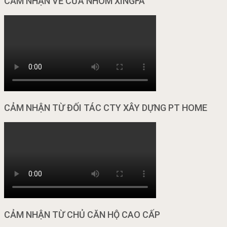
CẢM NHẬN VỀ CỬA NHÔM XINGFA
CẢM NHẬN TỪ ĐỐI TÁC CTY XÂY DỰNG PT HOME
CẢM NHẬN TỪ CHỦ CĂN HỘ CAO CẤP