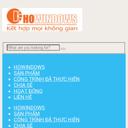
Menu
HOWINDOWS
SẢN PHẨM
CÔNG TRÌNH ĐÃ THỰC HIỆN
CHIA SẺ
HOẠT ĐỘNG
LIÊN HỆ
HOWINDOWS
SẢN PHẨM
CÔNG TRÌNH ĐÃ THỰC HIỆN
CHIA SẺ