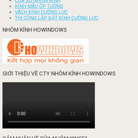
CỬA SỔ NHÔM KÍNH
KÍNH MÀU ỐP TƯỜNG
VÁCH KÍNH CƯỜNG LỰC
THI CÔNG LẮP ĐẶT KÍNH CƯỜNG LỰC
NHÔM KÍNH HOWINDOWS
GIỚI THIỆU VỀ CTY NHÔM KÍNH HOWINDOWS