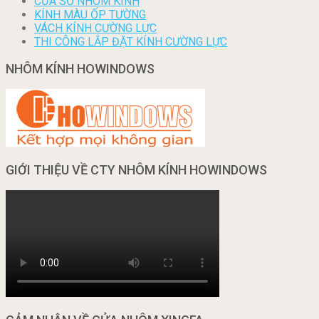
CỬA SỔ NHÔM KÍNH
KÍNH MÀU ỐP TƯỜNG
VÁCH KÍNH CƯỜNG LỰC
THI CÔNG LẮP ĐẶT KÍNH CƯỜNG LỰC
NHÔM KÍNH HOWINDOWS
GIỚI THIỆU VỀ CTY NHÔM KÍNH HOWINDOWS