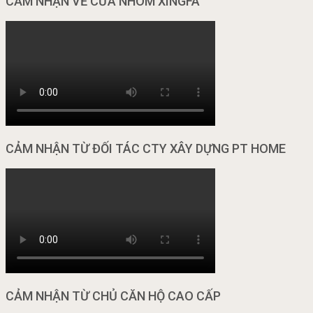
CẢM NHẬN VỀ CỬA NHÔM XINGFA
CẢM NHẬN TỪ ĐỐI TÁC CTY XÂY DỰNG PT HOME
CẢM NHẬN TỪ CHỦ CĂN HỘ CAO CẤP