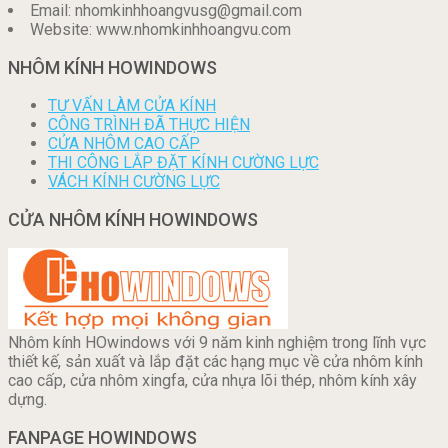
Email: nhomkinhhoangvusg@gmail.com
Website: www.nhomkinhhoangvu.com
NHÔM KÍNH HOWINDOWS
TƯ VẤN LÀM CỬA KÍNH
CÔNG TRÌNH ĐÃ THỰC HIỆN
CỬA NHÔM CAO CẤP
THI CÔNG LẮP ĐẶT KÍNH CƯỜNG LỰC
VÁCH KÍNH CƯỜNG LỰC
CỬA NHÔM KÍNH HOWINDOWS
Nhôm kính HOwindows với 9 năm kinh nghiệm trong lĩnh vực
thiết kế, sản xuất và lắp đặt các hạng mục về cửa nhôm kính
cao cấp, cửa nhôm xingfa, cửa nhựa lõi thép, nhôm kính xây
dựng.
FANPAGE HOWINDOWS