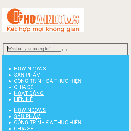
Menu
HOWINDOWS
SẢN PHẨM
CÔNG TRÌNH ĐÃ THỰC HIỆN
CHIA SẺ
HOẠT ĐỘNG
LIÊN HỆ
HOWINDOWS
SẢN PHẨM
CÔNG TRÌNH ĐÃ THỰC HIỆN
CHIA SẺ