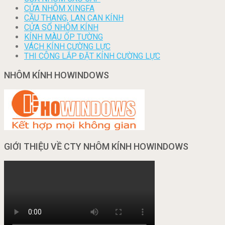
CỬA NHÔM XINGFA
CẦU THANG, LAN CAN KÍNH
CỬA SỔ NHÔM KÍNH
KÍNH MÀU ỐP TƯỜNG
VÁCH KÍNH CƯỜNG LỰC
THI CÔNG LẮP ĐẶT KÍNH CƯỜNG LỰC
NHÔM KÍNH HOWINDOWS
GIỚI THIỆU VỀ CTY NHÔM KÍNH HOWINDOWS