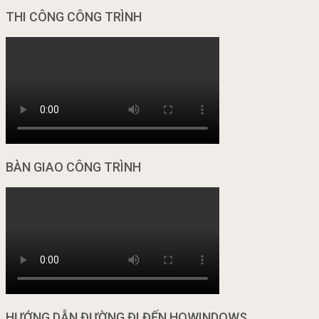
THI CÔNG CÔNG TRÌNH
BÀN GIAO CÔNG TRÌNH
HƯỚNG DẪN ĐƯỜNG ĐI ĐẾN HOWINDOWS