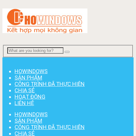
Menu
HOWINDOWS
SẢN PHẨM
CÔNG TRÌNH ĐÃ THỰC HIỆN
CHIA SẺ
HOẠT ĐỘNG
LIÊN HỆ
HOWINDOWS
SẢN PHẨM
CÔNG TRÌNH ĐÃ THỰC HIỆN
CHIA SẺ