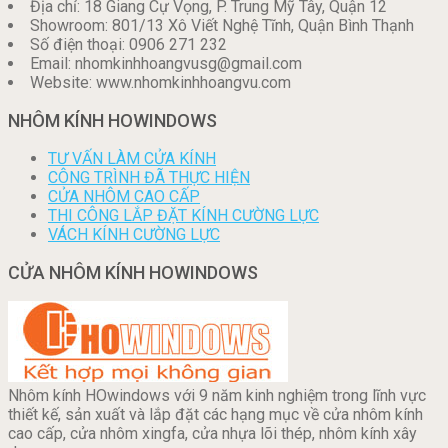
Địa chỉ: 18 Giang Cự Vọng, P. Trung Mỹ Tây, Quận 12
Showroom: 801/13 Xô Viết Nghệ Tĩnh, Quận Bình Thạnh
Số điện thoại: 0906 271 232
Email: nhomkinhhoangvusg@gmail.com
Website: www.nhomkinhhoangvu.com
NHÔM KÍNH HOWINDOWS
TƯ VẤN LÀM CỬA KÍNH
CÔNG TRÌNH ĐÃ THỰC HIỆN
CỬA NHÔM CAO CẤP
THI CÔNG LẮP ĐẶT KÍNH CƯỜNG LỰC
VÁCH KÍNH CƯỜNG LỰC
CỬA NHÔM KÍNH HOWINDOWS
Nhôm kính HOwindows với 9 năm kinh nghiệm trong lĩnh vực
thiết kế, sản xuất và lắp đặt các hạng mục về cửa nhôm kính
cao cấp, cửa nhôm xingfa, cửa nhựa lõi thép, nhôm kính xây