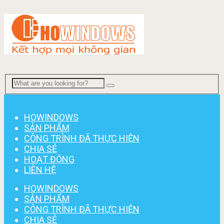
Menu
HOWINDOWS
SẢN PHẨM
CÔNG TRÌNH ĐÃ THỰC HIỆN
CHIA SẺ
HOẠT ĐỘNG
LIÊN HỆ
HOWINDOWS
SẢN PHẨM
CÔNG TRÌNH ĐÃ THỰC HIỆN
CHIA SẺ