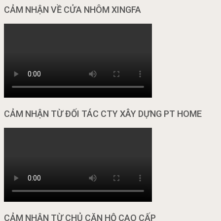
CẢM NHẬN VỀ CỬA NHÔM XINGFA
CẢM NHẬN TỪ ĐỐI TÁC CTY XÂY DỰNG PT HOME
CẢM NHẬN TỪ CHỦ CĂN HỘ CAO CẤP