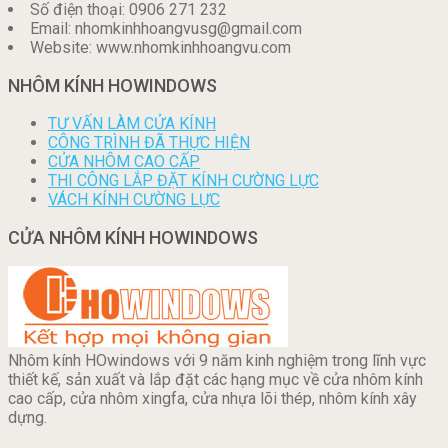
Số điện thoại: 0906 271 232
Email: nhomkinhhoangvusg@gmail.com
Website: www.nhomkinhhoangvu.com
NHÔM KÍNH HOWINDOWS
TƯ VẤN LÀM CỬA KÍNH
CÔNG TRÌNH ĐÃ THỰC HIỆN
CỬA NHÔM CAO CẤP
THI CÔNG LẮP ĐẶT KÍNH CƯỜNG LỰC
VÁCH KÍNH CƯỜNG LỰC
CỬA NHÔM KÍNH HOWINDOWS
Nhôm kính HOwindows với 9 năm kinh nghiệm trong lĩnh vực
thiết kế, sản xuất và lắp đặt các hạng mục về cửa nhôm kính
cao cấp, cửa nhôm xingfa, cửa nhựa lõi thép, nhôm kính xây
dựng.