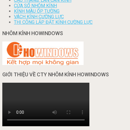
CẦU THANG, LAN CAN KÍNH
CỬA SỔ NHÔM KÍNH
KÍNH MÀU ỐP TƯỜNG
VÁCH KÍNH CƯỜNG LỰC
THI CÔNG LẮP ĐẶT KÍNH CƯỜNG LỰC
NHÔM KÍNH HOWINDOWS
GIỚI THIỆU VỀ CTY NHÔM KÍNH HOWINDOWS