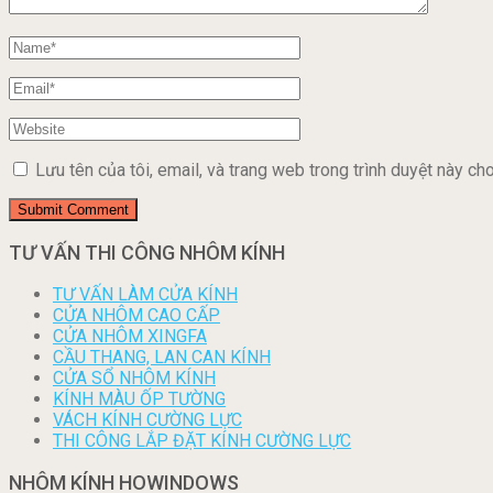
Lưu tên của tôi, email, và trang web trong trình duyệt này cho 
TƯ VẤN THI CÔNG NHÔM KÍNH
TƯ VẤN LÀM CỬA KÍNH
CỬA NHÔM CAO CẤP
CỬA NHÔM XINGFA
CẦU THANG, LAN CAN KÍNH
CỬA SỔ NHÔM KÍNH
KÍNH MÀU ỐP TƯỜNG
VÁCH KÍNH CƯỜNG LỰC
THI CÔNG LẮP ĐẶT KÍNH CƯỜNG LỰC
NHÔM KÍNH HOWINDOWS