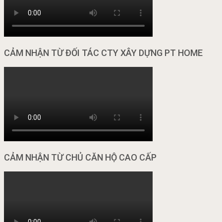
CẢM NHẬN TỪ ĐỐI TÁC CTY XÂY DỰNG PT HOME
CẢM NHẬN TỪ CHỦ CĂN HỘ CAO CẤP