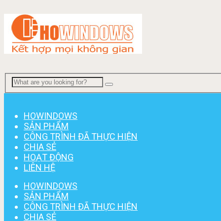
Menu
HOWINDOWS
SẢN PHẨM
CÔNG TRÌNH ĐÃ THỰC HIỆN
CHIA SẺ
HOẠT ĐỘNG
LIÊN HỆ
HOWINDOWS
SẢN PHẨM
CÔNG TRÌNH ĐÃ THỰC HIỆN
CHIA SẺ