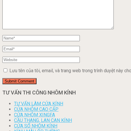
Lưu tên của tôi, email, và trang web trong trình duyệt này cho 
TƯ VẤN THI CÔNG NHÔM KÍNH
TƯ VẤN LÀM CỬA KÍNH
CỬA NHÔM CAO CẤP
CỬA NHÔM XINGFA
CẦU THANG, LAN CAN KÍNH
CỬA SỔ NHÔM KÍNH