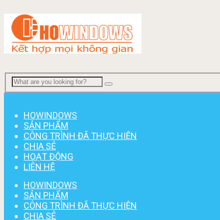
Menu
HOWINDOWS
SẢN PHẨM
CÔNG TRÌNH ĐÃ THỰC HIỆN
CHIA SẺ
HOẠT ĐỘNG
LIÊN HỆ
HOWINDOWS
SẢN PHẨM
CÔNG TRÌNH ĐÃ THỰC HIỆN
CHIA SẺ