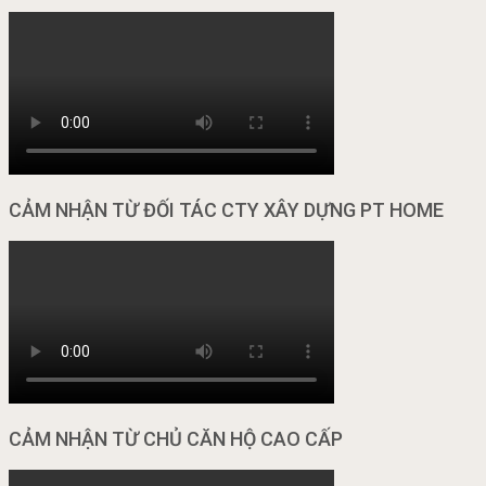
CẢM NHẬN TỪ ĐỐI TÁC CTY XÂY DỰNG PT HOME
CẢM NHẬN TỪ CHỦ CĂN HỘ CAO CẤP