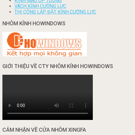
KÍNH MÀU ỐP TƯỜNG
VÁCH KÍNH CƯỜNG LỰC
THI CÔNG LẮP ĐẶT KÍNH CƯỜNG LỰC
NHÔM KÍNH HOWINDOWS
GIỚI THIỆU VỀ CTY NHÔM KÍNH HOWINDOWS
CẢM NHẬN VỀ CỬA NHÔM XINGFA