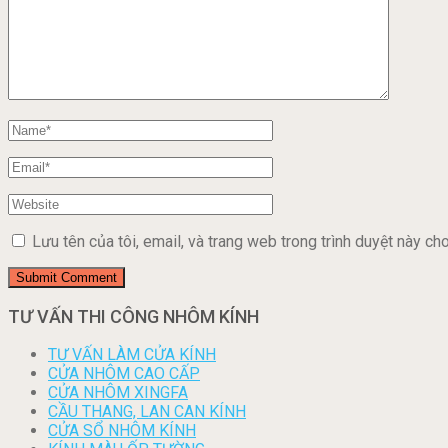
Lưu tên của tôi, email, và trang web trong trình duyệt này cho 
TƯ VẤN THI CÔNG NHÔM KÍNH
TƯ VẤN LÀM CỬA KÍNH
CỬA NHÔM CAO CẤP
CỬA NHÔM XINGFA
CẦU THANG, LAN CAN KÍNH
CỬA SỔ NHÔM KÍNH