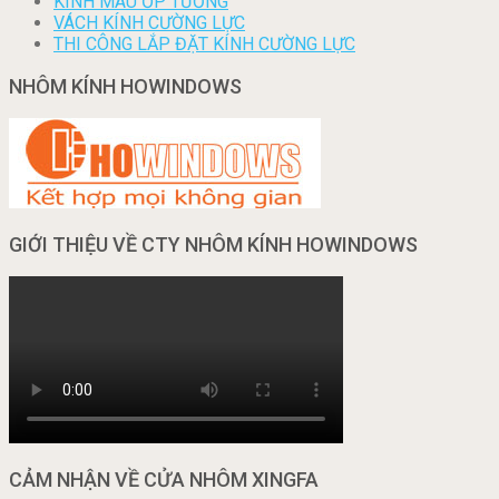
KÍNH MÀU ỐP TƯỜNG
VÁCH KÍNH CƯỜNG LỰC
THI CÔNG LẮP ĐẶT KÍNH CƯỜNG LỰC
NHÔM KÍNH HOWINDOWS
GIỚI THIỆU VỀ CTY NHÔM KÍNH HOWINDOWS
CẢM NHẬN VỀ CỬA NHÔM XINGFA