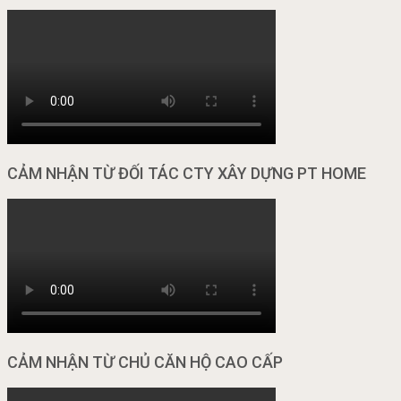
CẢM NHẬN TỪ ĐỐI TÁC CTY XÂY DỰNG PT HOME
CẢM NHẬN TỪ CHỦ CĂN HỘ CAO CẤP