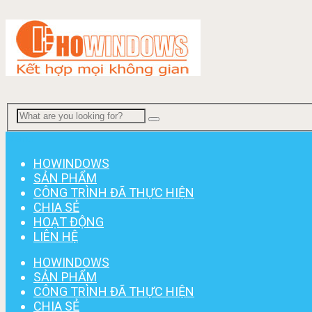
Menu
HOWINDOWS
SẢN PHẨM
CÔNG TRÌNH ĐÃ THỰC HIỆN
CHIA SẺ
HOẠT ĐỘNG
LIÊN HỆ
HOWINDOWS
SẢN PHẨM
CÔNG TRÌNH ĐÃ THỰC HIỆN
CHIA SẺ