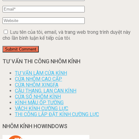
Lưu tên của tôi, email, và trang web trong trình duyệt này
cho lần bình luận kế tiếp của tôi.
TƯ VẤN THI CÔNG NHÔM KÍNH
TƯ VẤN LÀM CỬA KÍNH
CỬA NHÔM CAO CẤP
CỬA NHÔM XINGFA
CẦU THANG, LAN CAN KÍNH
CỬA SỔ NHÔM KÍNH
KÍNH MÀU ỐP TƯỜNG
VÁCH KÍNH CƯỜNG LỰC
THI CÔNG LẮP ĐẶT KÍNH CƯỜNG LỰC
NHÔM KÍNH HOWINDOWS