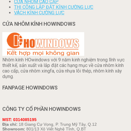
CỬA NHÔM CAO CẤP
THI CÔNG LẮP ĐẶT KÍNH CƯỜNG LỰC
VÁCH KÍNH CƯỜNG LỰC
CỬA NHÔM KÍNH HOWINDOWS
Nhôm kính HOwindows với 9 năm kinh nghiệm trong lĩnh vực
thiết kế, sản xuất và lắp đặt các hạng mục về cửa nhôm kính
cao cấp, cửa nhôm xingfa, cửa nhựa lõi thép, nhôm kính xây
dựng.
FANPAGE HOWINDOWS
CÔNG TY CỔ PHẦN HOWINDOWS
MST: 0314085195
Địa chỉ:
18 Giang Cự Vọng, P. Trung Mỹ Tây, Q.12
Showroom:
801/13 Xô Viết Nghệ Tĩnh, Q.BT