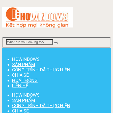
Menu
HOWINDOWS
SẢN PHẨM
CÔNG TRÌNH ĐÃ THỰC HIỆN
CHIA SẺ
HOẠT ĐỘNG
LIÊN HỆ
HOWINDOWS
SẢN PHẨM
CÔNG TRÌNH ĐÃ THỰC HIỆN
CHIA SẺ