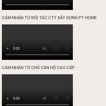
CẢM NHẬN TỪ ĐỐI TÁC CTY XÂY DỰNG PT HOME
CẢM NHẬN TỪ CHỦ CĂN HỘ CAO CẤP