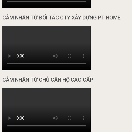
CẢM NHẬN TỪ ĐỐI TÁC CTY XÂY DỰNG PT HOME
CẢM NHẬN TỪ CHỦ CĂN HỘ CAO CẤP