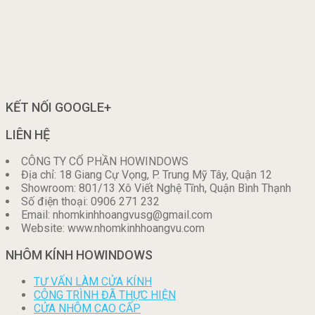
KẾT NỐI GOOGLE+
LIÊN HỆ
CÔNG TY CỔ PHẦN HOWINDOWS
Địa chỉ: 18 Giang Cự Vọng, P. Trung Mỹ Tây, Quận 12
Showroom: 801/13 Xô Viết Nghệ Tĩnh, Quận Bình Thạnh
Số điện thoại: 0906 271 232
Email: nhomkinhhoangvusg@gmail.com
Website: www.nhomkinhhoangvu.com
NHÔM KÍNH HOWINDOWS
TƯ VẤN LÀM CỬA KÍNH
CÔNG TRÌNH ĐÃ THỰC HIỆN
CỬA NHÔM CAO CẤP