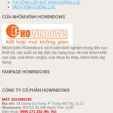
THI CÔNG LẮP ĐẶT KÍNH CƯỜNG LỰC
VÁCH KÍNH CƯỜNG LỰC
CỬA NHÔM KÍNH HOWINDOWS
Nhôm kính HOwindows với 9 năm kinh nghiệm trong lĩnh vực
thiết kế, sản xuất và lắp đặt các hạng mục về cửa nhôm kính
cao cấp, cửa nhôm xingfa, cửa nhựa lõi thép, nhôm kính xây
dựng.
FANPAGE HOWINDOWS
CÔNG TY CỔ PHẦN HOWINDOWS
MST: 0314085195
Địa chỉ:
18 Giang Cự Vọng, P. Trung Mỹ Tây, Q.12
Showroom:
801/13 Xô Viết Nghệ Tĩnh, Q.BT
Điện thoại:
0906 271 232 (Mr. Vũ)