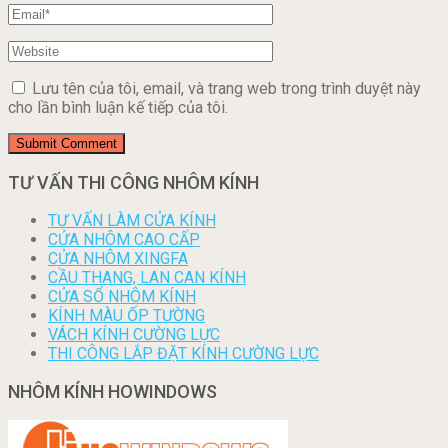
Lưu tên của tôi, email, và trang web trong trình duyệt này
cho lần bình luận kế tiếp của tôi.
TƯ VẤN THI CÔNG NHÔM KÍNH
TƯ VẤN LÀM CỬA KÍNH
CỬA NHÔM CAO CẤP
CỬA NHÔM XINGFA
CẦU THANG, LAN CAN KÍNH
CỬA SỔ NHÔM KÍNH
KÍNH MÀU ỐP TƯỜNG
VÁCH KÍNH CƯỜNG LỰC
THI CÔNG LẮP ĐẶT KÍNH CƯỜNG LỰC
NHÔM KÍNH HOWINDOWS