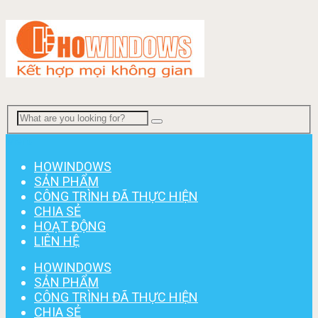
Menu
HOWINDOWS
SẢN PHẨM
CÔNG TRÌNH ĐÃ THỰC HIỆN
CHIA SẺ
HOẠT ĐỘNG
LIÊN HỆ
HOWINDOWS
SẢN PHẨM
CÔNG TRÌNH ĐÃ THỰC HIỆN
CHIA SẺ