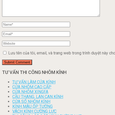
Lưu tên của tôi, email, và trang web trong trình duyệt này cho 
TƯ VẤN THI CÔNG NHÔM KÍNH
TƯ VẤN LÀM CỬA KÍNH
CỬA NHÔM CAO CẤP
CỬA NHÔM XINGFA
CẦU THANG, LAN CAN KÍNH
CỬA SỔ NHÔM KÍNH
KÍNH MÀU ỐP TƯỜNG
VÁCH KÍNH CƯỜNG LỰC