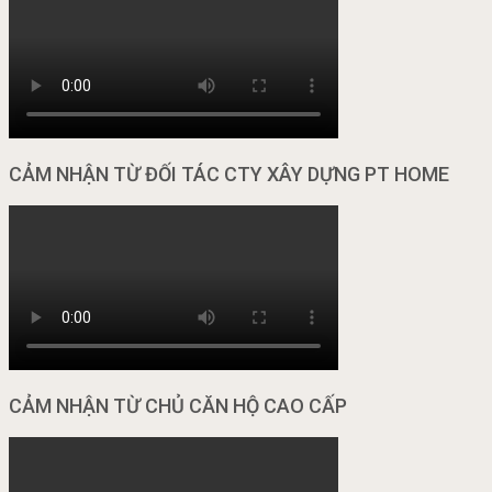
CẢM NHẬN TỪ ĐỐI TÁC CTY XÂY DỰNG PT HOME
CẢM NHẬN TỪ CHỦ CĂN HỘ CAO CẤP