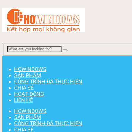
Menu
HOWINDOWS
SẢN PHẨM
CÔNG TRÌNH ĐÃ THỰC HIỆN
CHIA SẺ
HOẠT ĐỘNG
LIÊN HỆ
HOWINDOWS
SẢN PHẨM
CÔNG TRÌNH ĐÃ THỰC HIỆN
CHIA SẺ