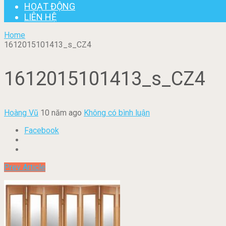
HOẠT ĐỘNG
LIÊN HỆ
Home
1612015101413_s_CZ4
1612015101413_s_CZ4
Hoàng Vũ
10 năm ago
Không có bình luận
Facebook
Prev Article