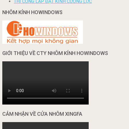
THI CÔNG LẮP ĐẶT KÍNH CƯỜNG LỰC
NHÔM KÍNH HOWINDOWS
GIỚI THIỆU VỀ CTY NHÔM KÍNH HOWINDOWS
CẢM NHẬN VỀ CỬA NHÔM XINGFA