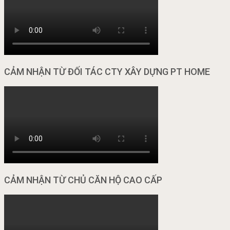
CẢM NHẬN TỪ ĐỐI TÁC CTY XÂY DỰNG PT HOME
CẢM NHẬN TỪ CHỦ CĂN HỘ CAO CẤP