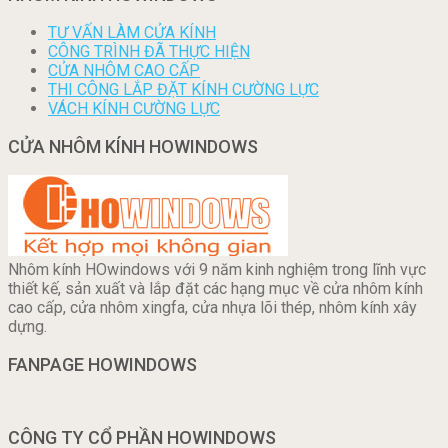
TƯ VẤN LÀM CỬA KÍNH
CÔNG TRÌNH ĐÃ THỰC HIỆN
CỬA NHÔM CAO CẤP
THI CÔNG LẮP ĐẶT KÍNH CƯỜNG LỰC
VÁCH KÍNH CƯỜNG LỰC
CỬA NHÔM KÍNH HOWINDOWS
Nhôm kính HOwindows với 9 năm kinh nghiệm trong lĩnh vực
thiết kế, sản xuất và lắp đặt các hạng mục về cửa nhôm kính
cao cấp, cửa nhôm xingfa, cửa nhựa lõi thép, nhôm kính xây
dựng.
FANPAGE HOWINDOWS
CÔNG TY CỔ PHẦN HOWINDOWS