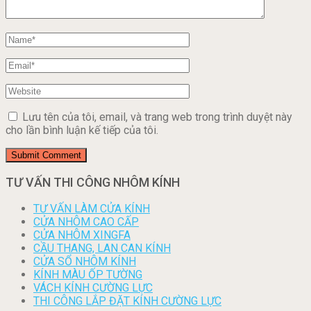
Lưu tên của tôi, email, và trang web trong trình duyệt này
cho lần bình luận kế tiếp của tôi.
TƯ VẤN THI CÔNG NHÔM KÍNH
TƯ VẤN LÀM CỬA KÍNH
CỬA NHÔM CAO CẤP
CỬA NHÔM XINGFA
CẦU THANG, LAN CAN KÍNH
CỬA SỔ NHÔM KÍNH
KÍNH MÀU ỐP TƯỜNG
VÁCH KÍNH CƯỜNG LỰC
THI CÔNG LẮP ĐẶT KÍNH CƯỜNG LỰC