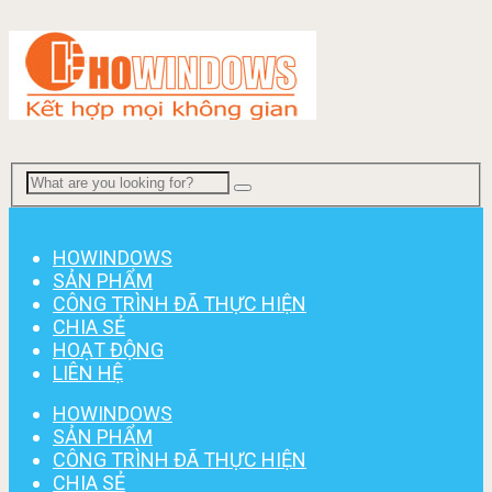
Menu
HOWINDOWS
SẢN PHẨM
CÔNG TRÌNH ĐÃ THỰC HIỆN
CHIA SẺ
HOẠT ĐỘNG
LIÊN HỆ
HOWINDOWS
SẢN PHẨM
CÔNG TRÌNH ĐÃ THỰC HIỆN
CHIA SẺ