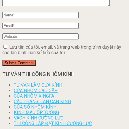
Lưu tên của tôi, email, và trang web trong trình duyệt này
cho lần bình luận kế tiếp của tôi.
TƯ VẤN THI CÔNG NHÔM KÍNH
TƯ VẤN LÀM CỬA KÍNH
CỬA NHÔM CAO CẤP
CỬA NHÔM XINGFA
CẦU THANG, LAN CAN KÍNH
CỬA SỔ NHÔM KÍNH
KÍNH MÀU ỐP TƯỜNG
VÁCH KÍNH CƯỜNG LỰC
THI CÔNG LẮP ĐẶT KÍNH CƯỜNG LỰC