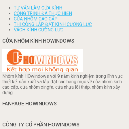
TƯ VẤN LÀM CỬA KÍNH
CÔNG TRÌNH ĐÃ THỰC HIỆN
CỬA NHÔM CAO CẤP
THI CÔNG LẮP ĐẶT KÍNH CƯỜNG LỰC
VÁCH KÍNH CƯỜNG LỰC
CỬA NHÔM KÍNH HOWINDOWS
Nhôm kính HOwindows với 9 năm kinh nghiệm trong lĩnh vực
thiết kế, sản xuất và lắp đặt các hạng mục về cửa nhôm kính
cao cấp, cửa nhôm xingfa, cửa nhựa lõi thép, nhôm kính xây
dựng.
FANPAGE HOWINDOWS
CÔNG TY CỔ PHẦN HOWINDOWS