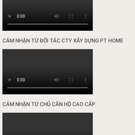
CẢM NHẬN TỪ ĐỐI TÁC CTY XÂY DỰNG PT HOME
CẢM NHẬN TỪ CHỦ CĂN HỘ CAO CẤP