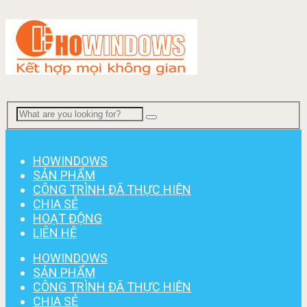
Menu
HOWINDOWS
SẢN PHẨM
CÔNG TRÌNH ĐÃ THỰC HIỆN
CHIA SẺ
HOẠT ĐỘNG
LIÊN HỆ
HOWINDOWS
SẢN PHẨM
CÔNG TRÌNH ĐÃ THỰC HIỆN
CHIA SẺ