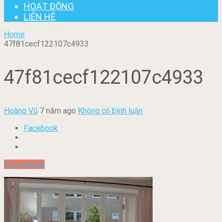
HOẠT ĐỘNG
LIÊN HỆ
Home
47f81cecf122107c4933
47f81cecf122107c4933
Hoàng Vũ
7 năm ago
Không có bình luận
Facebook
Prev Article