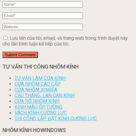
Lưu tên của tôi, email, và trang web trong trình duyệt này
cho lần bình luận kế tiếp của tôi.
TƯ VẤN THI CÔNG NHÔM KÍNH
TƯ VẤN LÀM CỬA KÍNH
CỬA NHÔM CAO CẤP
CỬA NHÔM XINGFA
CẦU THANG, LAN CAN KÍNH
CỬA SỔ NHÔM KÍNH
KÍNH MÀU ỐP TƯỜNG
VÁCH KÍNH CƯỜNG LỰC
THI CÔNG LẮP ĐẶT KÍNH CƯỜNG LỰC
NHÔM KÍNH HOWINDOWS