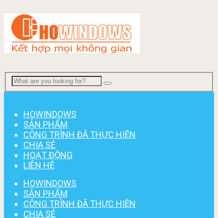
Menu
HOWINDOWS
SẢN PHẨM
CÔNG TRÌNH ĐÃ THỰC HIỆN
CHIA SẺ
HOẠT ĐỘNG
LIÊN HỆ
HOWINDOWS
SẢN PHẨM
CÔNG TRÌNH ĐÃ THỰC HIỆN
CHIA SẺ