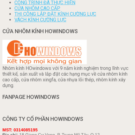
CÔNG TRÌNH ĐÃ THỰC HIỆN
CỬA NHÔM CAO CẤP
THI CÔNG LẮP ĐẶT KÍNH CƯỜNG LỰC
VÁCH KÍNH CƯỜNG LỰC
CỬA NHÔM KÍNH HOWINDOWS
Nhôm kính HOwindows với 9 năm kinh nghiệm trong lĩnh vực
thiết kế, sản xuất và lắp đặt các hạng mục về cửa nhôm kính
cao cấp, cửa nhôm xingfa, cửa nhựa lõi thép, nhôm kính xây
dựng.
FANPAGE HOWINDOWS
CÔNG TY CỔ PHẦN HOWINDOWS
MST: 0314085195
Địa chỉ:
18 Giang Cự Vọng, P. Trung Mỹ Tây, Q.12