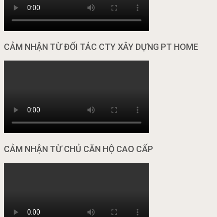
CẢM NHẬN TỪ ĐỐI TÁC CTY XÂY DỰNG PT HOME
CẢM NHẬN TỪ CHỦ CĂN HỘ CAO CẤP