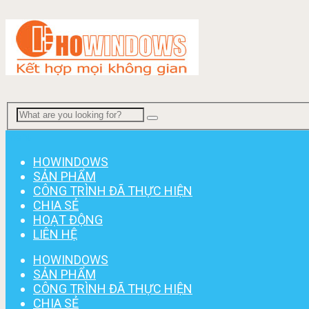
Menu
HOWINDOWS
SẢN PHẨM
CÔNG TRÌNH ĐÃ THỰC HIỆN
CHIA SẺ
HOẠT ĐỘNG
LIÊN HỆ
HOWINDOWS
SẢN PHẨM
CÔNG TRÌNH ĐÃ THỰC HIỆN
CHIA SẺ