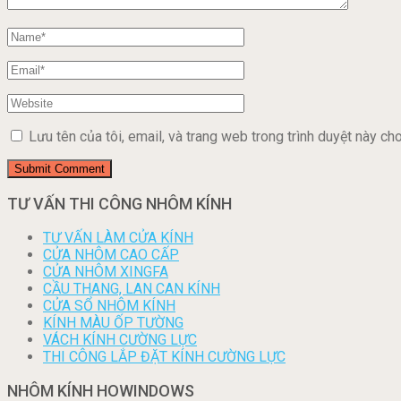
Lưu tên của tôi, email, và trang web trong trình duyệt này cho 
TƯ VẤN THI CÔNG NHÔM KÍNH
TƯ VẤN LÀM CỬA KÍNH
CỬA NHÔM CAO CẤP
CỬA NHÔM XINGFA
CẦU THANG, LAN CAN KÍNH
CỬA SỔ NHÔM KÍNH
KÍNH MÀU ỐP TƯỜNG
VÁCH KÍNH CƯỜNG LỰC
THI CÔNG LẮP ĐẶT KÍNH CƯỜNG LỰC
NHÔM KÍNH HOWINDOWS