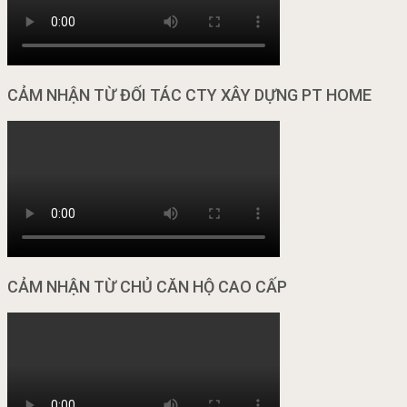
CẢM NHẬN TỪ ĐỐI TÁC CTY XÂY DỰNG PT HOME
CẢM NHẬN TỪ CHỦ CĂN HỘ CAO CẤP