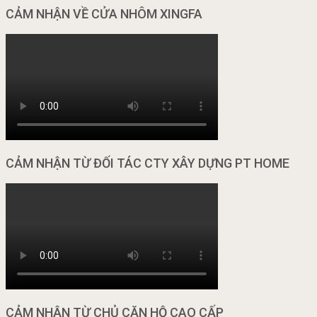
CẢM NHẬN VỀ CỬA NHÔM XINGFA
CẢM NHẬN TỪ ĐỐI TÁC CTY XÂY DỰNG PT HOME
CẢM NHẬN TỪ CHỦ CĂN HỘ CAO CẤP