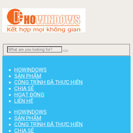
Menu
HOWINDOWS
SẢN PHẨM
CÔNG TRÌNH ĐÃ THỰC HIỆN
CHIA SẺ
HOẠT ĐỘNG
LIÊN HỆ
HOWINDOWS
SẢN PHẨM
CÔNG TRÌNH ĐÃ THỰC HIỆN
CHIA SẺ