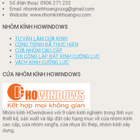
Số điện thoại: 0906 271 232
Email: nhomkinhhoangvusg@gmail.com
Website: www.nhomkinhhoangvu.com
NHÔM KÍNH HOWINDOWS
TƯ VẤN LÀM CỬA KÍNH
CÔNG TRÌNH ĐÃ THỰC HIỆN
CỬA NHÔM CAO CẤP
THI CÔNG LẮP ĐẶT KÍNH CƯỜNG LỰC
VÁCH KÍNH CƯỜNG LỰC
CỬA NHÔM KÍNH HOWINDOWS
Nhôm kính HOwindows với 9 năm kinh nghiệm trong lĩnh vực
thiết kế, sản xuất và lắp đặt các hạng mục về cửa nhôm kính
cao cấp, cửa nhôm xingfa, cửa nhựa lõi thép, nhôm kính xây
dựng.