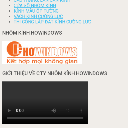
CẦU THANG, LAN CAN KÍNH
CỬA SỔ NHÔM KÍNH
KÍNH MÀU ỐP TƯỜNG
VÁCH KÍNH CƯỜNG LỰC
THI CÔNG LẮP ĐẶT KÍNH CƯỜNG LỰC
NHÔM KÍNH HOWINDOWS
GIỚI THIỆU VỀ CTY NHÔM KÍNH HOWINDOWS