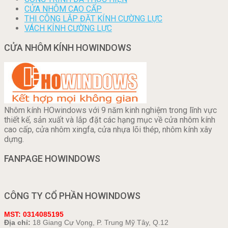
CỬA NHÔM CAO CẤP
THI CÔNG LẮP ĐẶT KÍNH CƯỜNG LỰC
VÁCH KÍNH CƯỜNG LỰC
CỬA NHÔM KÍNH HOWINDOWS
Nhôm kính HOwindows với 9 năm kinh nghiệm trong lĩnh vực
thiết kế, sản xuất và lắp đặt các hạng mục về cửa nhôm kính
cao cấp, cửa nhôm xingfa, cửa nhựa lõi thép, nhôm kính xây
dựng.
FANPAGE HOWINDOWS
CÔNG TY CỔ PHẦN HOWINDOWS
MST: 0314085195
Địa chỉ:
18 Giang Cự Vọng, P. Trung Mỹ Tây, Q.12