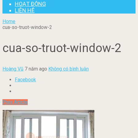
HOẠT ĐỘNG
LIÊN HỆ
Home
cua-so-truot-window-2
cua-so-truot-window-2
Hoàng Vũ
7 năm ago
Không có bình luận
Facebook
Prev Article