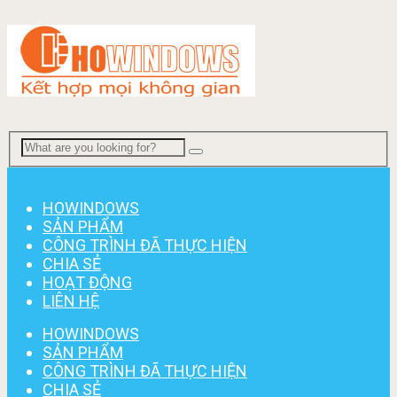
Menu
HOWINDOWS
SẢN PHẨM
CÔNG TRÌNH ĐÃ THỰC HIỆN
CHIA SẺ
HOẠT ĐỘNG
LIÊN HỆ
HOWINDOWS
SẢN PHẨM
CÔNG TRÌNH ĐÃ THỰC HIỆN
CHIA SẺ