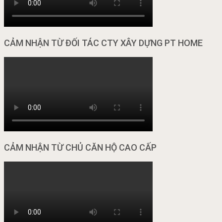
CẢM NHẬN TỪ ĐỐI TÁC CTY XÂY DỰNG PT HOME
CẢM NHẬN TỪ CHỦ CĂN HỘ CAO CẤP