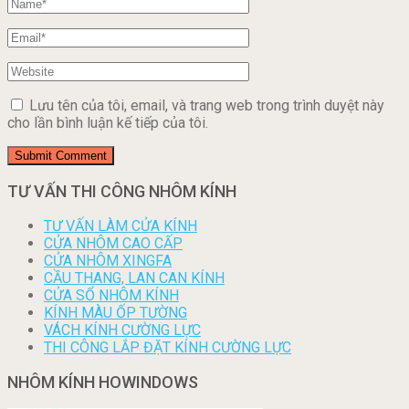
Lưu tên của tôi, email, và trang web trong trình duyệt này
cho lần bình luận kế tiếp của tôi.
TƯ VẤN THI CÔNG NHÔM KÍNH
TƯ VẤN LÀM CỬA KÍNH
CỬA NHÔM CAO CẤP
CỬA NHÔM XINGFA
CẦU THANG, LAN CAN KÍNH
CỬA SỔ NHÔM KÍNH
KÍNH MÀU ỐP TƯỜNG
VÁCH KÍNH CƯỜNG LỰC
THI CÔNG LẮP ĐẶT KÍNH CƯỜNG LỰC
NHÔM KÍNH HOWINDOWS