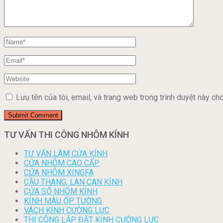
Lưu tên của tôi, email, và trang web trong trình duyệt này cho 
TƯ VẤN THI CÔNG NHÔM KÍNH
TƯ VẤN LÀM CỬA KÍNH
CỬA NHÔM CAO CẤP
CỬA NHÔM XINGFA
CẦU THANG, LAN CAN KÍNH
CỬA SỔ NHÔM KÍNH
KÍNH MÀU ỐP TƯỜNG
VÁCH KÍNH CƯỜNG LỰC
THI CÔNG LẮP ĐẶT KÍNH CƯỜNG LỰC