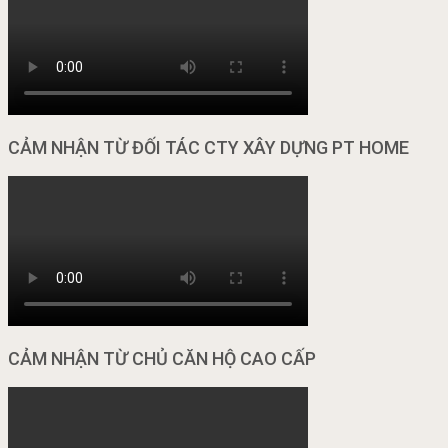
CẢM NHẬN TỪ ĐỐI TÁC CTY XÂY DỰNG PT HOME
CẢM NHẬN TỪ CHỦ CĂN HỘ CAO CẤP