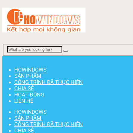
Menu
HOWINDOWS
SẢN PHẨM
CÔNG TRÌNH ĐÃ THỰC HIỆN
CHIA SẺ
HOẠT ĐỘNG
LIÊN HỆ
HOWINDOWS
SẢN PHẨM
CÔNG TRÌNH ĐÃ THỰC HIỆN
CHIA SẺ