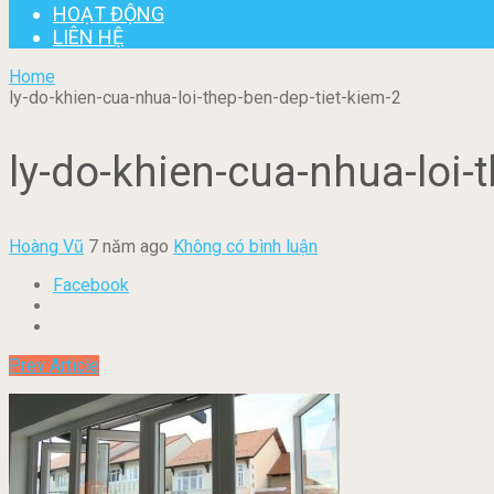
HOẠT ĐỘNG
LIÊN HỆ
Home
ly-do-khien-cua-nhua-loi-thep-ben-dep-tiet-kiem-2
ly-do-khien-cua-nhua-loi-
Hoàng Vũ
7 năm ago
Không có bình luận
Facebook
Prev Article