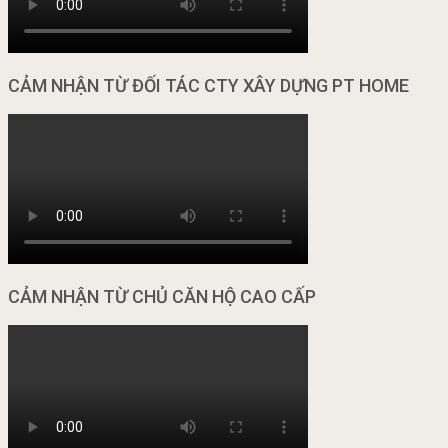
CẢM NHẬN TỪ ĐỐI TÁC CTY XÂY DỰNG PT HOME
CẢM NHẬN TỪ CHỦ CĂN HỘ CAO CẤP