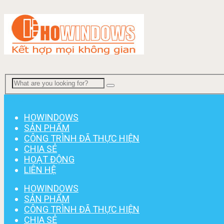
Menu
HOWINDOWS
SẢN PHẨM
CÔNG TRÌNH ĐÃ THỰC HIỆN
CHIA SẺ
HOẠT ĐỘNG
LIÊN HỆ
HOWINDOWS
SẢN PHẨM
CÔNG TRÌNH ĐÃ THỰC HIỆN
CHIA SẺ