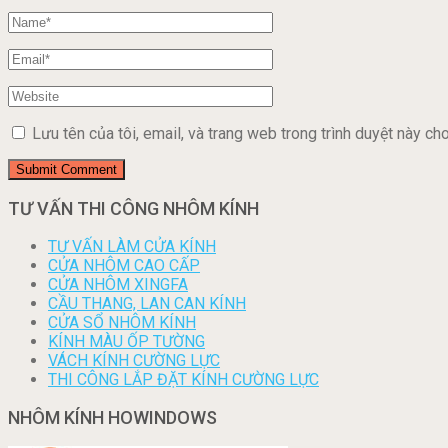
Lưu tên của tôi, email, và trang web trong trình duyệt này cho 
TƯ VẤN THI CÔNG NHÔM KÍNH
TƯ VẤN LÀM CỬA KÍNH
CỬA NHÔM CAO CẤP
CỬA NHÔM XINGFA
CẦU THANG, LAN CAN KÍNH
CỬA SỔ NHÔM KÍNH
KÍNH MÀU ỐP TƯỜNG
VÁCH KÍNH CƯỜNG LỰC
THI CÔNG LẮP ĐẶT KÍNH CƯỜNG LỰC
NHÔM KÍNH HOWINDOWS