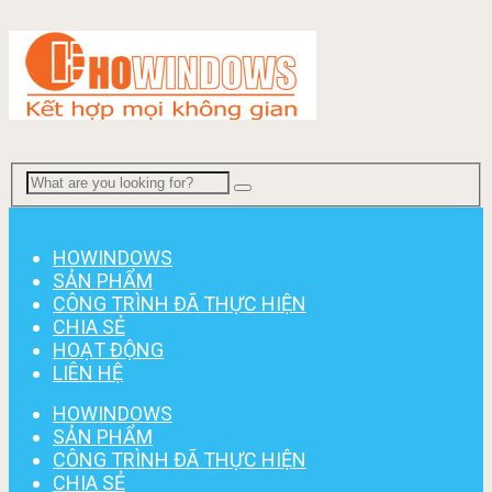
Menu
HOWINDOWS
SẢN PHẨM
CÔNG TRÌNH ĐÃ THỰC HIỆN
CHIA SẺ
HOẠT ĐỘNG
LIÊN HỆ
HOWINDOWS
SẢN PHẨM
CÔNG TRÌNH ĐÃ THỰC HIỆN
CHIA SẺ