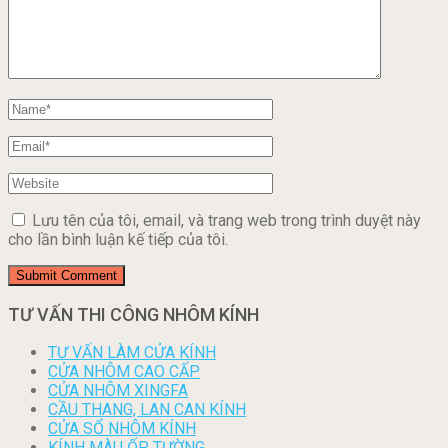
Lưu tên của tôi, email, và trang web trong trình duyệt này
cho lần bình luận kế tiếp của tôi.
TƯ VẤN THI CÔNG NHÔM KÍNH
TƯ VẤN LÀM CỬA KÍNH
CỬA NHÔM CAO CẤP
CỬA NHÔM XINGFA
CẦU THANG, LAN CAN KÍNH
CỬA SỔ NHÔM KÍNH
KÍNH MÀU ỐP TƯỜNG