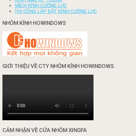
VÁCH KÍNH CƯỜNG LỰC
THI CÔNG LẮP ĐẶT KÍNH CƯỜNG LỰC
NHÔM KÍNH HOWINDOWS
GIỚI THIỆU VỀ CTY NHÔM KÍNH HOWINDOWS
CẢM NHẬN VỀ CỬA NHÔM XINGFA