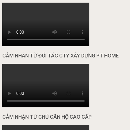
CẢM NHẬN TỪ ĐỐI TÁC CTY XÂY DỰNG PT HOME
CẢM NHẬN TỪ CHỦ CĂN HỘ CAO CẤP