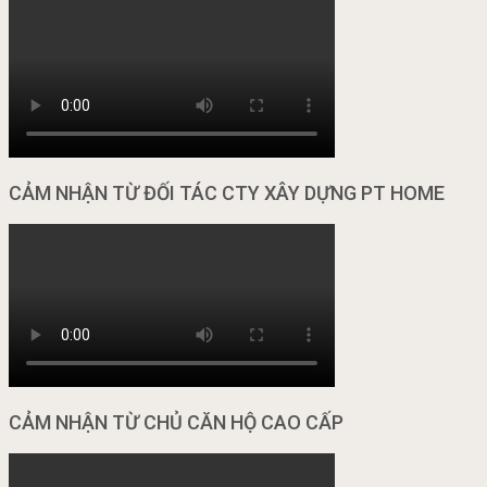
CẢM NHẬN TỪ ĐỐI TÁC CTY XÂY DỰNG PT HOME
CẢM NHẬN TỪ CHỦ CĂN HỘ CAO CẤP