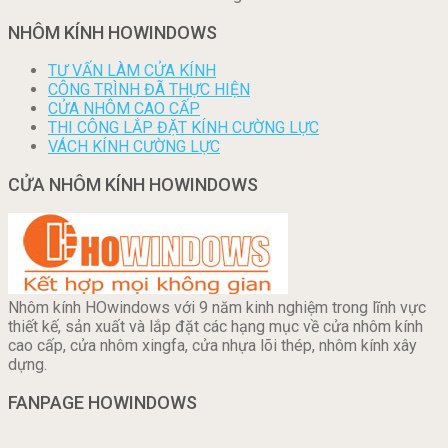
NHÔM KÍNH HOWINDOWS
TƯ VẤN LÀM CỬA KÍNH
CÔNG TRÌNH ĐÃ THỰC HIỆN
CỬA NHÔM CAO CẤP
THI CÔNG LẮP ĐẶT KÍNH CƯỜNG LỰC
VÁCH KÍNH CƯỜNG LỰC
CỬA NHÔM KÍNH HOWINDOWS
Nhôm kính HOwindows với 9 năm kinh nghiệm trong lĩnh vực
thiết kế, sản xuất và lắp đặt các hạng mục về cửa nhôm kính
cao cấp, cửa nhôm xingfa, cửa nhựa lõi thép, nhôm kính xây
dựng.
FANPAGE HOWINDOWS