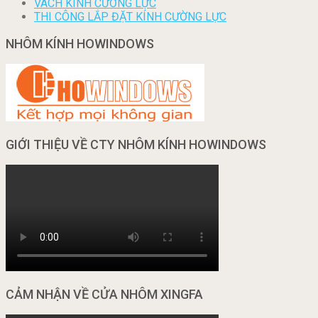
VÁCH KÍNH CƯỜNG LỰC
THI CÔNG LẮP ĐẶT KÍNH CƯỜNG LỰC
NHÔM KÍNH HOWINDOWS
GIỚI THIỆU VỀ CTY NHÔM KÍNH HOWINDOWS
CẢM NHẬN VỀ CỬA NHÔM XINGFA