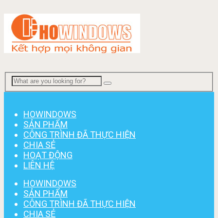
Menu
HOWINDOWS
SẢN PHẨM
CÔNG TRÌNH ĐÃ THỰC HIỆN
CHIA SẺ
HOẠT ĐỘNG
LIÊN HỆ
HOWINDOWS
SẢN PHẨM
CÔNG TRÌNH ĐÃ THỰC HIỆN
CHIA SẺ