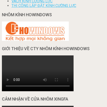
VÁCH KÍNH CƯỜNG LỰC
THI CÔNG LẮP ĐẶT KÍNH CƯỜNG LỰC
NHÔM KÍNH HOWINDOWS
GIỚI THIỆU VỀ CTY NHÔM KÍNH HOWINDOWS
CẢM NHẬN VỀ CỬA NHÔM XINGFA