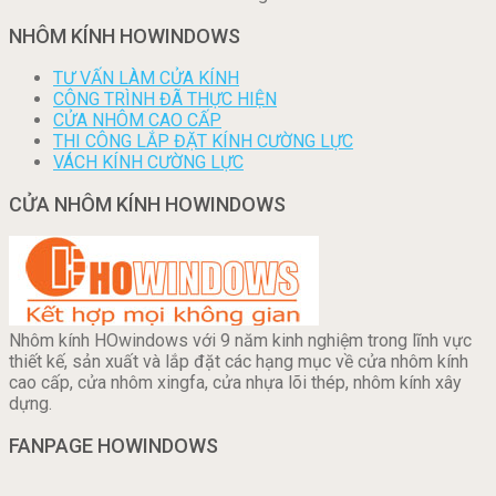
NHÔM KÍNH HOWINDOWS
TƯ VẤN LÀM CỬA KÍNH
CÔNG TRÌNH ĐÃ THỰC HIỆN
CỬA NHÔM CAO CẤP
THI CÔNG LẮP ĐẶT KÍNH CƯỜNG LỰC
VÁCH KÍNH CƯỜNG LỰC
CỬA NHÔM KÍNH HOWINDOWS
Nhôm kính HOwindows với 9 năm kinh nghiệm trong lĩnh vực
thiết kế, sản xuất và lắp đặt các hạng mục về cửa nhôm kính
cao cấp, cửa nhôm xingfa, cửa nhựa lõi thép, nhôm kính xây
dựng.
FANPAGE HOWINDOWS