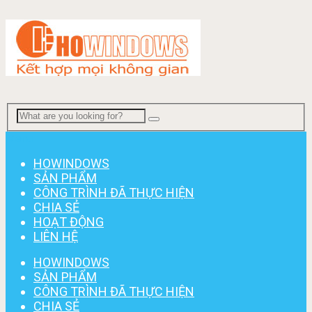
Menu
HOWINDOWS
SẢN PHẨM
CÔNG TRÌNH ĐÃ THỰC HIỆN
CHIA SẺ
HOẠT ĐỘNG
LIÊN HỆ
HOWINDOWS
SẢN PHẨM
CÔNG TRÌNH ĐÃ THỰC HIỆN
CHIA SẺ