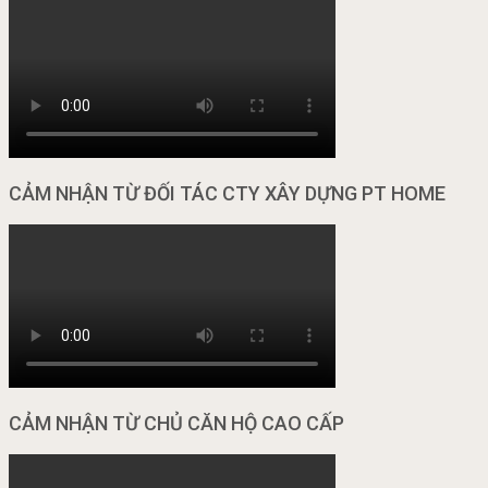
CẢM NHẬN TỪ ĐỐI TÁC CTY XÂY DỰNG PT HOME
CẢM NHẬN TỪ CHỦ CĂN HỘ CAO CẤP