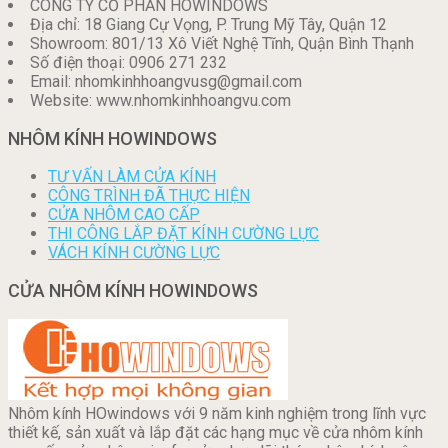
CÔNG TY CỔ PHẦN HOWINDOWS
Địa chỉ: 18 Giang Cự Vọng, P. Trung Mỹ Tây, Quận 12
Showroom: 801/13 Xô Viết Nghệ Tĩnh, Quận Bình Thạnh
Số điện thoại: 0906 271 232
Email: nhomkinhhoangvusg@gmail.com
Website: www.nhomkinhhoangvu.com
NHÔM KÍNH HOWINDOWS
TƯ VẤN LÀM CỬA KÍNH
CÔNG TRÌNH ĐÃ THỰC HIỆN
CỬA NHÔM CAO CẤP
THI CÔNG LẮP ĐẶT KÍNH CƯỜNG LỰC
VÁCH KÍNH CƯỜNG LỰC
CỬA NHÔM KÍNH HOWINDOWS
Nhôm kính HOwindows với 9 năm kinh nghiệm trong lĩnh vực
thiết kế, sản xuất và lắp đặt các hạng mục về cửa nhôm kính