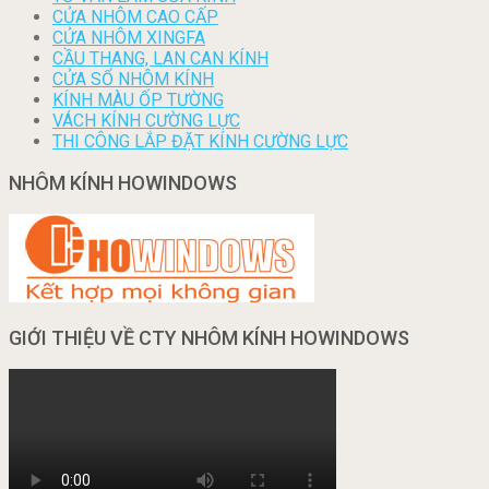
CỬA NHÔM CAO CẤP
CỬA NHÔM XINGFA
CẦU THANG, LAN CAN KÍNH
CỬA SỔ NHÔM KÍNH
KÍNH MÀU ỐP TƯỜNG
VÁCH KÍNH CƯỜNG LỰC
THI CÔNG LẮP ĐẶT KÍNH CƯỜNG LỰC
NHÔM KÍNH HOWINDOWS
GIỚI THIỆU VỀ CTY NHÔM KÍNH HOWINDOWS