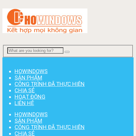
Menu
HOWINDOWS
SẢN PHẨM
CÔNG TRÌNH ĐÃ THỰC HIỆN
CHIA SẺ
HOẠT ĐỘNG
LIÊN HỆ
HOWINDOWS
SẢN PHẨM
CÔNG TRÌNH ĐÃ THỰC HIỆN
CHIA SẺ