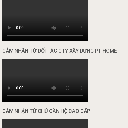
CẢM NHẬN TỪ ĐỐI TÁC CTY XÂY DỰNG PT HOME
CẢM NHẬN TỪ CHỦ CĂN HỘ CAO CẤP