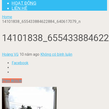
HOẠT ĐỘNG
LIÊN HỆ
Home
14101838_655433884622884_640617079_n
14101838_655433884622
Hoàng Vũ
10 năm ago
Không có bình luận
Facebook
Prev Article