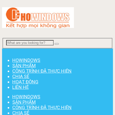
Menu
HOWINDOWS
SẢN PHẨM
CÔNG TRÌNH ĐÃ THỰC HIỆN
CHIA SẺ
HOẠT ĐỘNG
LIÊN HỆ
HOWINDOWS
SẢN PHẨM
CÔNG TRÌNH ĐÃ THỰC HIỆN
CHIA SẺ