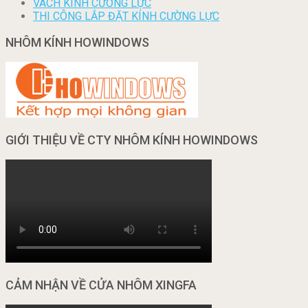
VÁCH KÍNH CƯỜNG LỰC
THI CÔNG LẮP ĐẶT KÍNH CƯỜNG LỰC
NHÔM KÍNH HOWINDOWS
GIỚI THIỆU VỀ CTY NHÔM KÍNH HOWINDOWS
CẢM NHẬN VỀ CỬA NHÔM XINGFA