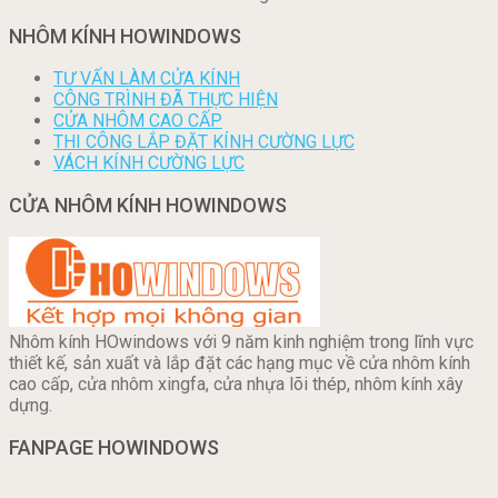
NHÔM KÍNH HOWINDOWS
TƯ VẤN LÀM CỬA KÍNH
CÔNG TRÌNH ĐÃ THỰC HIỆN
CỬA NHÔM CAO CẤP
THI CÔNG LẮP ĐẶT KÍNH CƯỜNG LỰC
VÁCH KÍNH CƯỜNG LỰC
CỬA NHÔM KÍNH HOWINDOWS
Nhôm kính HOwindows với 9 năm kinh nghiệm trong lĩnh vực
thiết kế, sản xuất và lắp đặt các hạng mục về cửa nhôm kính
cao cấp, cửa nhôm xingfa, cửa nhựa lõi thép, nhôm kính xây
dựng.
FANPAGE HOWINDOWS