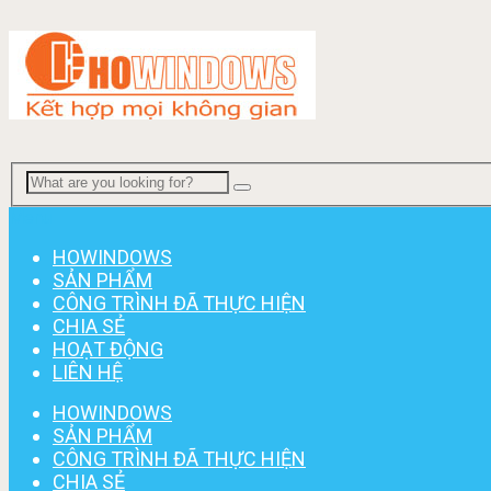
Menu
HOWINDOWS
SẢN PHẨM
CÔNG TRÌNH ĐÃ THỰC HIỆN
CHIA SẺ
HOẠT ĐỘNG
LIÊN HỆ
HOWINDOWS
SẢN PHẨM
CÔNG TRÌNH ĐÃ THỰC HIỆN
CHIA SẺ