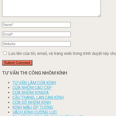
Lưu tên của tôi, email, và trang web trong trình duyệt này cho 
TƯ VẤN THI CÔNG NHÔM KÍNH
TƯ VẤN LÀM CỬA KÍNH
CỬA NHÔM CAO CẤP
CỬA NHÔM XINGFA
CẦU THANG, LAN CAN KÍNH
CỬA SỔ NHÔM KÍNH
KÍNH MÀU ỐP TƯỜNG
VÁCH KÍNH CƯỜNG LỰC