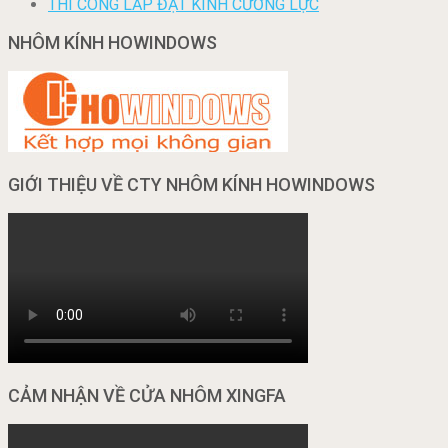
THI CÔNG LẮP ĐẶT KÍNH CƯỜNG LỰC
NHÔM KÍNH HOWINDOWS
GIỚI THIỆU VỀ CTY NHÔM KÍNH HOWINDOWS
CẢM NHẬN VỀ CỬA NHÔM XINGFA