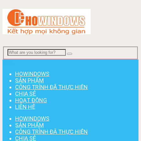
Menu
HOWINDOWS
SẢN PHẨM
CÔNG TRÌNH ĐÃ THỰC HIỆN
CHIA SẺ
HOẠT ĐỘNG
LIÊN HỆ
HOWINDOWS
SẢN PHẨM
CÔNG TRÌNH ĐÃ THỰC HIỆN
CHIA SẺ