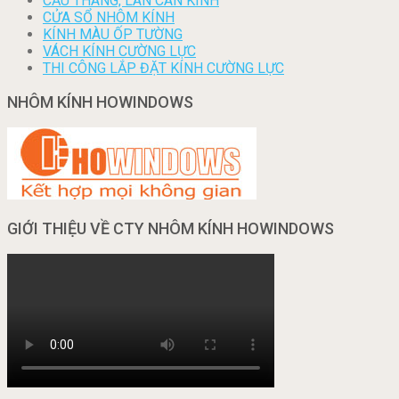
CẦU THANG, LAN CAN KÍNH
CỬA SỔ NHÔM KÍNH
KÍNH MÀU ỐP TƯỜNG
VÁCH KÍNH CƯỜNG LỰC
THI CÔNG LẮP ĐẶT KÍNH CƯỜNG LỰC
NHÔM KÍNH HOWINDOWS
GIỚI THIỆU VỀ CTY NHÔM KÍNH HOWINDOWS