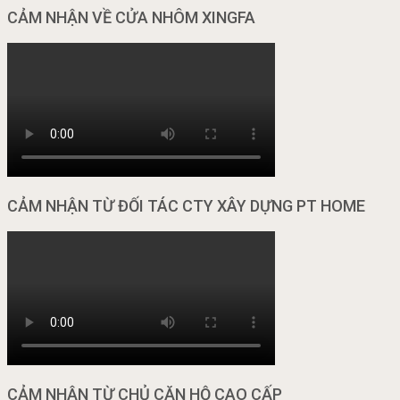
CẢM NHẬN VỀ CỬA NHÔM XINGFA
CẢM NHẬN TỪ ĐỐI TÁC CTY XÂY DỰNG PT HOME
CẢM NHẬN TỪ CHỦ CĂN HỘ CAO CẤP