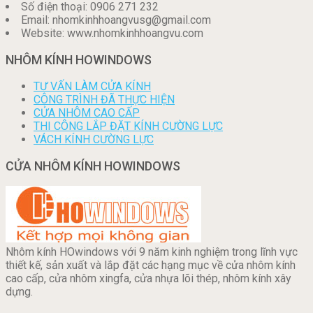
Số điện thoại: 0906 271 232
Email: nhomkinhhoangvusg@gmail.com
Website: www.nhomkinhhoangvu.com
NHÔM KÍNH HOWINDOWS
TƯ VẤN LÀM CỬA KÍNH
CÔNG TRÌNH ĐÃ THỰC HIỆN
CỬA NHÔM CAO CẤP
THI CÔNG LẮP ĐẶT KÍNH CƯỜNG LỰC
VÁCH KÍNH CƯỜNG LỰC
CỬA NHÔM KÍNH HOWINDOWS
Nhôm kính HOwindows với 9 năm kinh nghiệm trong lĩnh vực
thiết kế, sản xuất và lắp đặt các hạng mục về cửa nhôm kính
cao cấp, cửa nhôm xingfa, cửa nhựa lõi thép, nhôm kính xây
dựng.