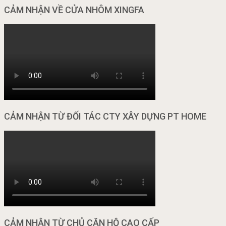
CẢM NHẬN VỀ CỬA NHÔM XINGFA
CẢM NHẬN TỪ ĐỐI TÁC CTY XÂY DỰNG PT HOME
CẢM NHẬN TỪ CHỦ CĂN HỘ CAO CẤP