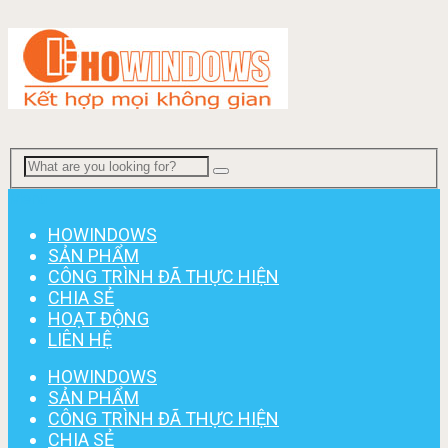
Menu
HOWINDOWS
SẢN PHẨM
CÔNG TRÌNH ĐÃ THỰC HIỆN
CHIA SẺ
HOẠT ĐỘNG
LIÊN HỆ
HOWINDOWS
SẢN PHẨM
CÔNG TRÌNH ĐÃ THỰC HIỆN
CHIA SẺ