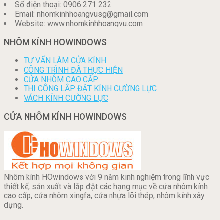
Số điện thoại: 0906 271 232
Email: nhomkinhhoangvusg@gmail.com
Website: www.nhomkinhhoangvu.com
NHÔM KÍNH HOWINDOWS
TƯ VẤN LÀM CỬA KÍNH
CÔNG TRÌNH ĐÃ THỰC HIỆN
CỬA NHÔM CAO CẤP
THI CÔNG LẮP ĐẶT KÍNH CƯỜNG LỰC
VÁCH KÍNH CƯỜNG LỰC
CỬA NHÔM KÍNH HOWINDOWS
Nhôm kính HOwindows với 9 năm kinh nghiệm trong lĩnh vực
thiết kế, sản xuất và lắp đặt các hạng mục về cửa nhôm kính
cao cấp, cửa nhôm xingfa, cửa nhựa lõi thép, nhôm kính xây
dựng.