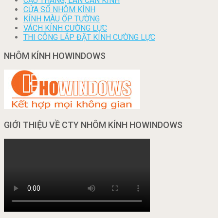
CẦU THANG, LAN CAN KÍNH
CỬA SỔ NHÔM KÍNH
KÍNH MÀU ỐP TƯỜNG
VÁCH KÍNH CƯỜNG LỰC
THI CÔNG LẮP ĐẶT KÍNH CƯỜNG LỰC
NHÔM KÍNH HOWINDOWS
GIỚI THIỆU VỀ CTY NHÔM KÍNH HOWINDOWS