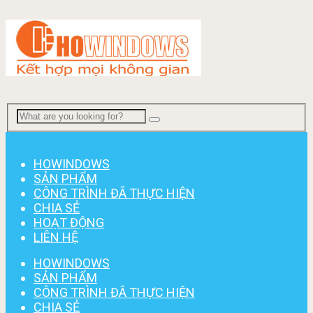
Menu
HOWINDOWS
SẢN PHẨM
CÔNG TRÌNH ĐÃ THỰC HIỆN
CHIA SẺ
HOẠT ĐỘNG
LIÊN HỆ
HOWINDOWS
SẢN PHẨM
CÔNG TRÌNH ĐÃ THỰC HIỆN
CHIA SẺ