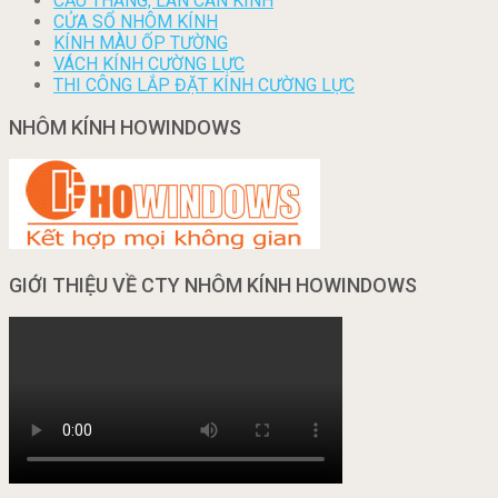
CẦU THANG, LAN CAN KÍNH
CỬA SỔ NHÔM KÍNH
KÍNH MÀU ỐP TƯỜNG
VÁCH KÍNH CƯỜNG LỰC
THI CÔNG LẮP ĐẶT KÍNH CƯỜNG LỰC
NHÔM KÍNH HOWINDOWS
GIỚI THIỆU VỀ CTY NHÔM KÍNH HOWINDOWS