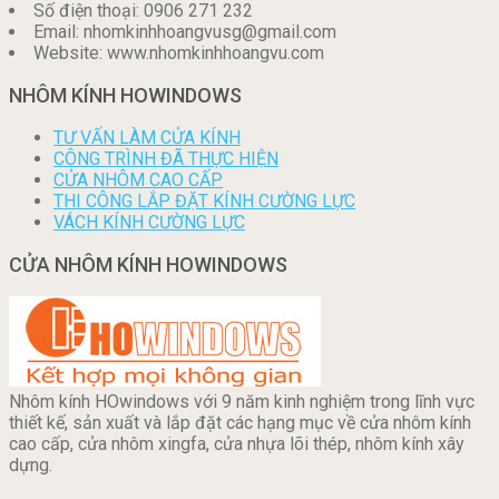
Số điện thoại: 0906 271 232
Email: nhomkinhhoangvusg@gmail.com
Website: www.nhomkinhhoangvu.com
NHÔM KÍNH HOWINDOWS
TƯ VẤN LÀM CỬA KÍNH
CÔNG TRÌNH ĐÃ THỰC HIỆN
CỬA NHÔM CAO CẤP
THI CÔNG LẮP ĐẶT KÍNH CƯỜNG LỰC
VÁCH KÍNH CƯỜNG LỰC
CỬA NHÔM KÍNH HOWINDOWS
Nhôm kính HOwindows với 9 năm kinh nghiệm trong lĩnh vực
thiết kế, sản xuất và lắp đặt các hạng mục về cửa nhôm kính
cao cấp, cửa nhôm xingfa, cửa nhựa lõi thép, nhôm kính xây
dựng.