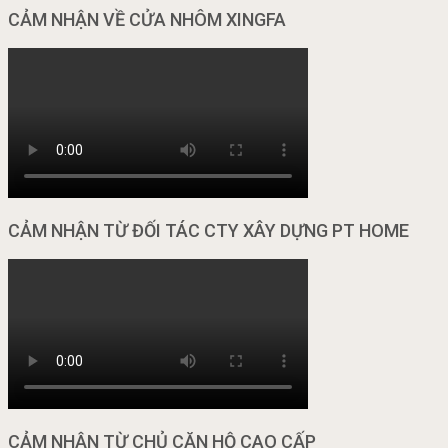
CẢM NHẬN VỀ CỬA NHÔM XINGFA
CẢM NHẬN TỪ ĐỐI TÁC CTY XÂY DỰNG PT HOME
CẢM NHẬN TỪ CHỦ CĂN HỘ CAO CẤP