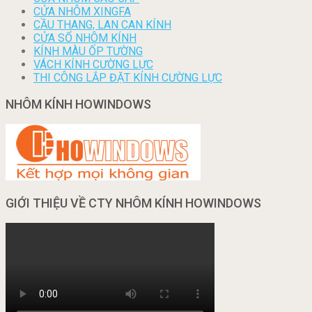
CỬA NHÔM XINGFA
CẦU THANG, LAN CAN KÍNH
CỬA SỔ NHÔM KÍNH
KÍNH MÀU ỐP TƯỜNG
VÁCH KÍNH CƯỜNG LỰC
THI CÔNG LẮP ĐẶT KÍNH CƯỜNG LỰC
NHÔM KÍNH HOWINDOWS
GIỚI THIỆU VỀ CTY NHÔM KÍNH HOWINDOWS