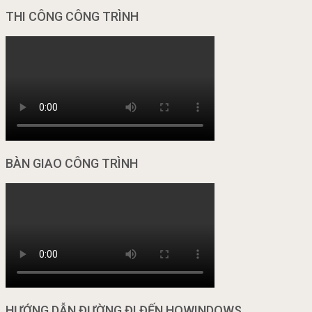
THI CÔNG CÔNG TRÌNH
BÀN GIAO CÔNG TRÌNH
HƯỚNG DẪN ĐƯỜNG ĐI ĐẾN HOWINDOWS