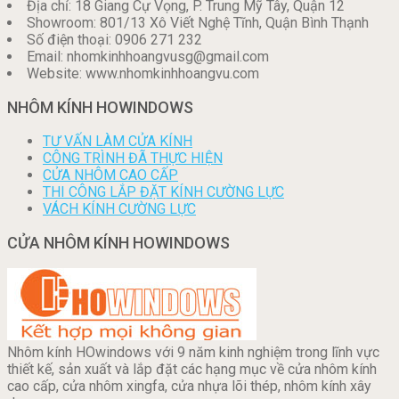
Địa chỉ: 18 Giang Cự Vọng, P. Trung Mỹ Tây, Quận 12
Showroom: 801/13 Xô Viết Nghệ Tĩnh, Quận Bình Thạnh
Số điện thoại: 0906 271 232
Email: nhomkinhhoangvusg@gmail.com
Website: www.nhomkinhhoangvu.com
NHÔM KÍNH HOWINDOWS
TƯ VẤN LÀM CỬA KÍNH
CÔNG TRÌNH ĐÃ THỰC HIỆN
CỬA NHÔM CAO CẤP
THI CÔNG LẮP ĐẶT KÍNH CƯỜNG LỰC
VÁCH KÍNH CƯỜNG LỰC
CỬA NHÔM KÍNH HOWINDOWS
Nhôm kính HOwindows với 9 năm kinh nghiệm trong lĩnh vực
thiết kế, sản xuất và lắp đặt các hạng mục về cửa nhôm kính
cao cấp, cửa nhôm xingfa, cửa nhựa lõi thép, nhôm kính xây