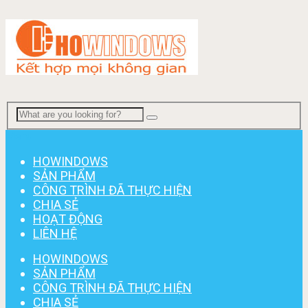
Menu
HOWINDOWS
SẢN PHẨM
CÔNG TRÌNH ĐÃ THỰC HIỆN
CHIA SẺ
HOẠT ĐỘNG
LIÊN HỆ
HOWINDOWS
SẢN PHẨM
CÔNG TRÌNH ĐÃ THỰC HIỆN
CHIA SẺ