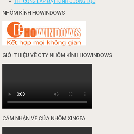
THI CÔNG LẮP ĐẶT KÍNH CƯỜNG LỰC
NHÔM KÍNH HOWINDOWS
GIỚI THIỆU VỀ CTY NHÔM KÍNH HOWINDOWS
CẢM NHẬN VỀ CỬA NHÔM XINGFA