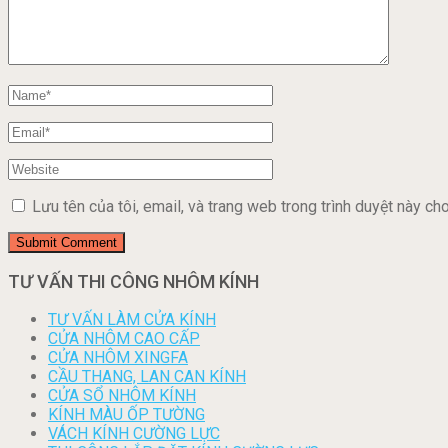
Lưu tên của tôi, email, và trang web trong trình duyệt này cho 
TƯ VẤN THI CÔNG NHÔM KÍNH
TƯ VẤN LÀM CỬA KÍNH
CỬA NHÔM CAO CẤP
CỬA NHÔM XINGFA
CẦU THANG, LAN CAN KÍNH
CỬA SỔ NHÔM KÍNH
KÍNH MÀU ỐP TƯỜNG
VÁCH KÍNH CƯỜNG LỰC