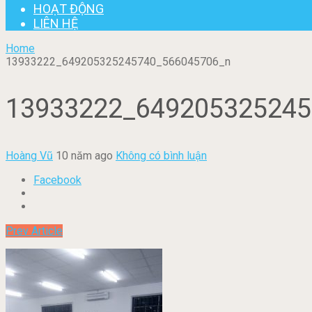
HOẠT ĐỘNG
LIÊN HỆ
Home
13933222_649205325245740_566045706_n
13933222_649205325245
Hoàng Vũ
10 năm ago
Không có bình luận
Facebook
Prev Article