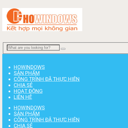
Menu
HOWINDOWS
SẢN PHẨM
CÔNG TRÌNH ĐÃ THỰC HIỆN
CHIA SẺ
HOẠT ĐỘNG
LIÊN HỆ
HOWINDOWS
SẢN PHẨM
CÔNG TRÌNH ĐÃ THỰC HIỆN
CHIA SẺ