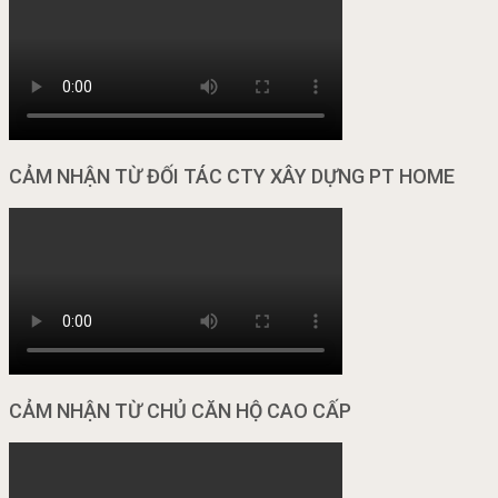
CẢM NHẬN TỪ ĐỐI TÁC CTY XÂY DỰNG PT HOME
CẢM NHẬN TỪ CHỦ CĂN HỘ CAO CẤP