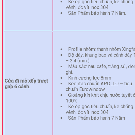
Ke ép góc tiêu chuẩn, ke chống
vênh, ốc vít inox 304.
Sản Phẩm bảo hành 7 Năm.
Profile nhôm: thanh nhôm Xingf
Độ dày: khung bao và cánh dày 
– 2.4 (mm )
Màu sắc: nâu cafe, trắng sứ, đen
ghi.
Kính cường lực 8mm
Cửa đi mở xếp trượt
Keo đặc chuẩn APOLLO – tiêu
gấp 6 cánh.
chuẩn Eurowindow.
Gioăng kín khít chịu nước tuyệt 
100%
Ke ép góc tiêu chuẩn, ke chống
vênh, ốc vít inox 304.
Sản Phẩm bảo hành 7 Năm