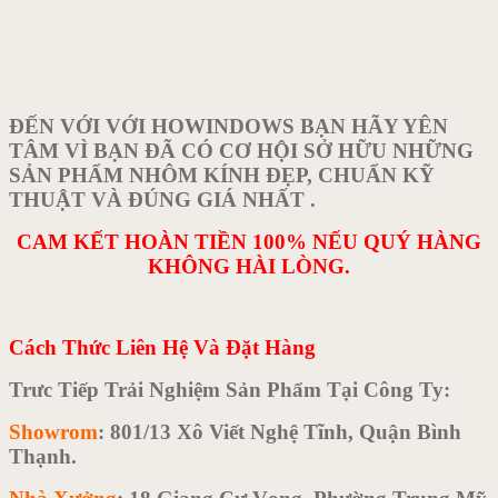
ĐẾN VỚI VỚI HOWINDOWS BẠN HÃY YÊN
TÂM VÌ BẠN ĐÃ CÓ CƠ HỘI SỞ HỮU NHỮNG
SẢN PHẨM NHÔM KÍNH ĐẸP, CHUẨN KỸ
THUẬT VÀ ĐÚNG GIÁ NHẤT .
CAM KẾT HOÀN TIỀN 100% NẾU QUÝ HÀNG
KHÔNG HÀI LÒNG.
Cách Thức Liên Hệ Và Đặt Hàng
Trưc Tiếp Trải Nghiệm Sản Phẩm Tại Công Ty:
Showrom
: 801/13 Xô Viết Nghệ Tĩnh, Quận Bình
Thạnh.