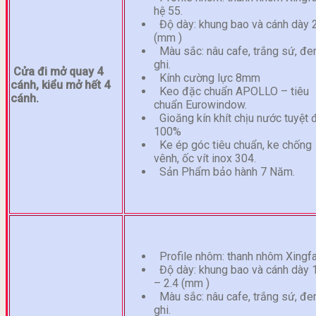
hệ 55.
Độ dày: khung bao và cánh dày 
(mm )
Màu sắc: nâu cafe, trắng sứ, đen
ghi.
Cửa đi mở quay 4
Kính cường lực 8mm
cánh, kiểu mở hết 4
Keo đặc chuẩn APOLLO – tiêu
cánh.
chuẩn Eurowindow.
Gioăng kín khít chịu nước tuyệt 
100%
Ke ép góc tiêu chuẩn, ke chống
vênh, ốc vít inox 304.
Sản Phẩm bảo hành 7 Năm.
Profile nhôm: thanh nhôm Xingf
Độ dày: khung bao và cánh dày 
– 2.4 (mm )
Màu sắc: nâu cafe, trắng sứ, đen
ghi.