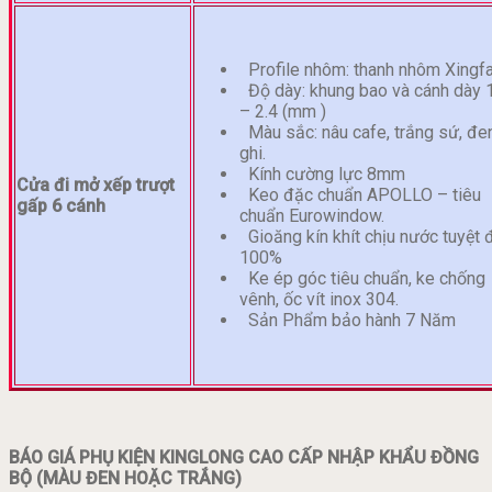
Profile nhôm: thanh nhôm Xingf
Độ dày: khung bao và cánh dày 
– 2.4 (mm )
Màu sắc: nâu cafe, trắng sứ, đen
ghi.
Kính cường lực 8mm
Cửa đi mở xếp trượt
Keo đặc chuẩn APOLLO – tiêu
gấp 6 cánh
chuẩn Eurowindow.
Gioăng kín khít chịu nước tuyệt 
100%
Ke ép góc tiêu chuẩn, ke chống
vênh, ốc vít inox 304.
Sản Phẩm bảo hành 7 Năm
BÁO GIÁ PHỤ KIỆN KINGLONG CAO CẤP NHẬP KHẨU ĐỒNG
BỘ (MÀU ĐEN HOẶC TRẮNG)