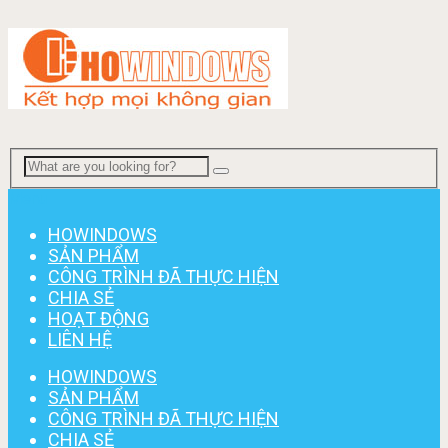
Menu
HOWINDOWS
SẢN PHẨM
CÔNG TRÌNH ĐÃ THỰC HIỆN
CHIA SẺ
HOẠT ĐỘNG
LIÊN HỆ
HOWINDOWS
SẢN PHẨM
CÔNG TRÌNH ĐÃ THỰC HIỆN
CHIA SẺ