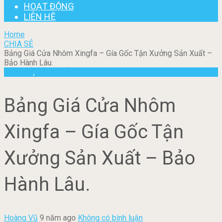
HOẠT ĐỘNG
LIÊN HỆ
Home
CHIA SẺ
Bảng Giá Cửa Nhôm Xingfa – Gía Gốc Tận Xưởng Sản Xuất –
Bảo Hành Lâu.
CHIA SẺ
,
CỬA NHÔM XINGFA
Bảng Giá Cửa Nhôm
Xingfa – Gía Gốc Tận
Xưởng Sản Xuất – Bảo
Hành Lâu.
Hoàng Vũ
9 năm ago
Không có bình luận