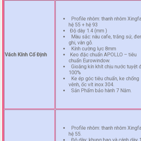
Profile nhôm: thanh nhôm Xingf
hệ 55 + hệ 93
Độ dày 1.4 (mm )
Màu sắc: nâu cafe, trắng sứ, đen
ghi, vân gỗ.
Kính cường lực 8mm
Vách Kính Cố Định
Keo đặc chuẩn APOLLO – tiêu
chuẩn Eurowindow.
Gioăng kín khít chịu nước tuyệt 
100%
Ke ép góc tiêu chuẩn, ke chống
vênh, ốc vít inox 304.
Sản Phẩm bảo hành 7 Năm.
Profile nhôm: thanh nhôm Xingf
hệ 55.
Độ dày: khung bao và cánh dày 