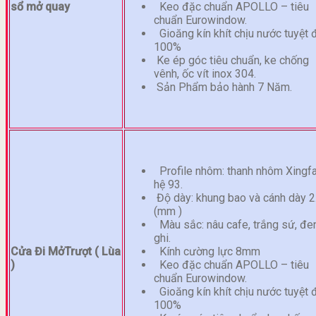
sổ mở quay
Keo đặc chuẩn APOLLO – tiêu
chuẩn Eurowindow.
Gioăng kín khít chịu nước tuyệt 
100%
Ke ép góc tiêu chuẩn, ke chống
vênh, ốc vít inox 304.
Sản Phẩm bảo hành 7 Năm.
Profile nhôm: thanh nhôm Xingf
hệ 93.
Độ dày: khung bao và cánh dày 2
(mm )
Màu sắc: nâu cafe, trắng sứ, đen
ghi.
Cửa Đi Mở
Trượt ( Lùa
Kính cường lực 8mm
)
Keo đặc chuẩn APOLLO – tiêu
chuẩn Eurowindow.
Gioăng kín khít chịu nước tuyệt 
100%