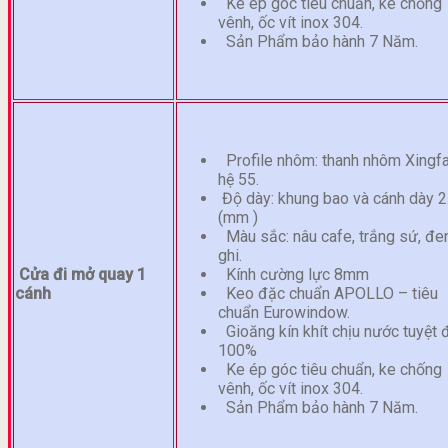
Ke ép góc tiêu chuẩn, ke chống
vênh, ốc vít inox 304.
Sản Phẩm bảo hành 7 Năm.
Profile nhôm: thanh nhôm Xingf
hệ 55.
Độ dày: khung bao và cánh dày 2
(mm )
Màu sắc: nâu cafe, trắng sứ, đen
ghi.
Cửa đi mở quay 1
Kính cường lực 8mm
cánh
Keo đặc chuẩn APOLLO – tiêu
chuẩn Eurowindow.
Gioăng kín khít chịu nước tuyệt 
100%
Ke ép góc tiêu chuẩn, ke chống
vênh, ốc vít inox 304.
Sản Phẩm bảo hành 7 Năm.