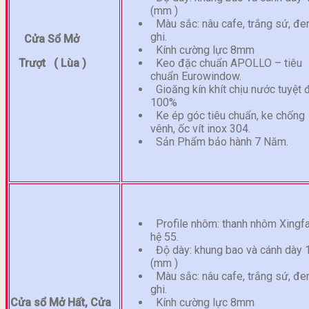
(mm )
Màu sắc: nâu cafe, trắng sứ, đen
ghi.
Cửa Sổ Mở
Kính cường lực 8mm
Trượt ( Lùa )
Keo đặc chuẩn APOLLO – tiêu
chuẩn Eurowindow.
Gioăng kín khít chịu nước tuyệt 
100%
Ke ép góc tiêu chuẩn, ke chống
vênh, ốc vít inox 304.
Sản Phẩm bảo hành 7 Năm.
Profile nhôm: thanh nhôm Xingf
hệ 55.
Độ dày: khung bao và cánh dày 
(mm )
Màu sắc: nâu cafe, trắng sứ, đen
ghi.
Cửa sổ Mở Hất, Cửa
Kính cường lực 8mm