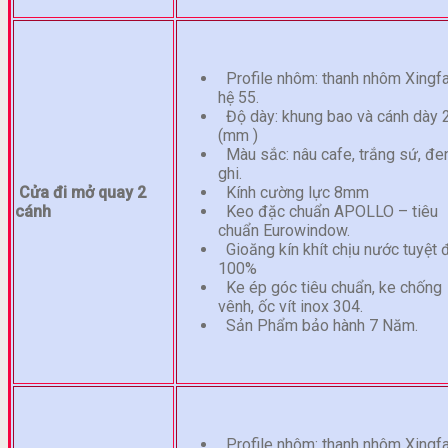
Profile nhôm: thanh nhôm Xingf
hệ 55.
Độ dày: khung bao và cánh dày 
(mm )
Màu sắc: nâu cafe, trắng sứ, đen
ghi.
Cửa đi mở quay 2
Kính cường lực 8mm
cánh
Keo đặc chuẩn APOLLO – tiêu
chuẩn Eurowindow.
Gioăng kín khít chịu nước tuyệt 
100%
Ke ép góc tiêu chuẩn, ke chống
vênh, ốc vít inox 304.
Sản Phẩm bảo hành 7 Năm.
Profile nhôm: thanh nhôm Xingf