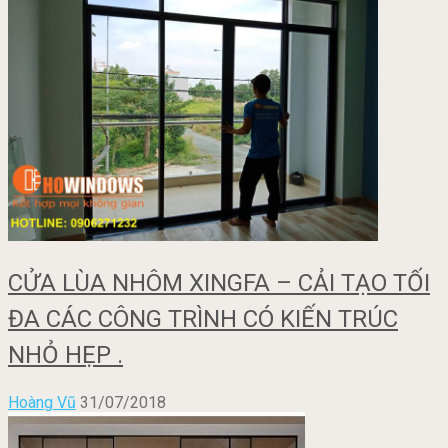
CỬA LÙA NHÔM XINGFA – CẢI TẠO TỐI
ĐA CÁC CÔNG TRÌNH CÓ KIẾN TRÚC
NHỎ HẸP .
Hoàng Vũ
31/07/2018