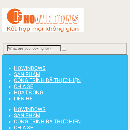
Menu
HOWINDOWS
SẢN PHẨM
CÔNG TRÌNH ĐÃ THỰC HIỆN
CHIA SẺ
HOẠT ĐỘNG
LIÊN HỆ
HOWINDOWS
SẢN PHẨM
CÔNG TRÌNH ĐÃ THỰC HIỆN
CHIA SẺ