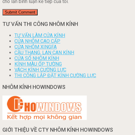
cho lần bình luận kế tiếp của tôi.
TƯ VẤN THI CÔNG NHÔM KÍNH
TƯ VẤN LÀM CỬA KÍNH
CỬA NHÔM CAO CẤP
CỬA NHÔM XINGFA
CẦU THANG, LAN CAN KÍNH
CỬA SỔ NHÔM KÍNH
KÍNH MÀU ỐP TƯỜNG
VÁCH KÍNH CƯỜNG LỰC
THI CÔNG LẮP ĐẶT KÍNH CƯỜNG LỰC
NHÔM KÍNH HOWINDOWS
GIỚI THIỆU VỀ CTY NHÔM KÍNH HOWINDOWS