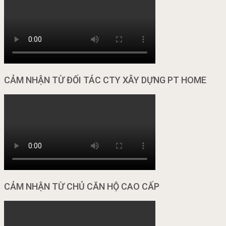
CẢM NHẬN TỪ ĐỐI TÁC CTY XÂY DỰNG PT HOME
CẢM NHẬN TỪ CHỦ CĂN HỘ CAO CẤP