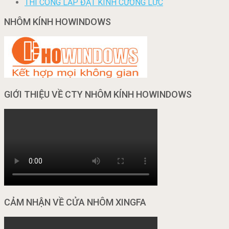
THI CÔNG LẮP ĐẶT KÍNH CƯỜNG LỰC
NHÔM KÍNH HOWINDOWS
GIỚI THIỆU VỀ CTY NHÔM KÍNH HOWINDOWS
CẢM NHẬN VỀ CỬA NHÔM XINGFA