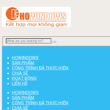
Menu
HOWINDOWS
SẢN PHẨM
CÔNG TRÌNH ĐÃ THỰC HIỆN
CHIA SẺ
HOẠT ĐỘNG
LIÊN HỆ
HOWINDOWS
SẢN PHẨM
CÔNG TRÌNH ĐÃ THỰC HIỆN
CHIA SẺ