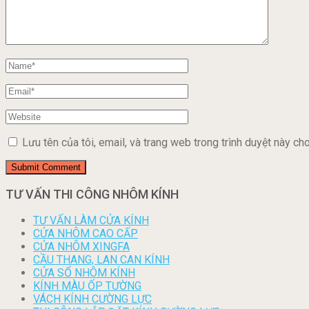
Lưu tên của tôi, email, và trang web trong trình duyệt này cho 
TƯ VẤN THI CÔNG NHÔM KÍNH
TƯ VẤN LÀM CỬA KÍNH
CỬA NHÔM CAO CẤP
CỬA NHÔM XINGFA
CẦU THANG, LAN CAN KÍNH
CỬA SỔ NHÔM KÍNH
KÍNH MÀU ỐP TƯỜNG
VÁCH KÍNH CƯỜNG LỰC