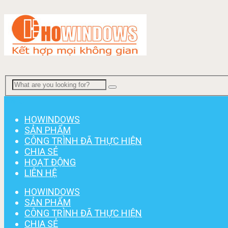
Menu
HOWINDOWS
SẢN PHẨM
CÔNG TRÌNH ĐÃ THỰC HIỆN
CHIA SẺ
HOẠT ĐỘNG
LIÊN HỆ
HOWINDOWS
SẢN PHẨM
CÔNG TRÌNH ĐÃ THỰC HIỆN
CHIA SẺ