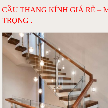
CẦU THANG KÍNH GIÁ RẺ –
TRỌNG .