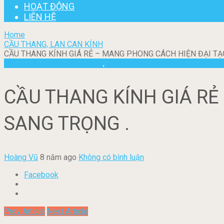
HOẠT ĐỘNG
LIÊN HỆ
Home
CẦU THANG, LAN CAN KÍNH
CẦU THANG KÍNH GIÁ RẺ – MANG PHONG CÁCH HIỆN ĐẠI TẠ
CẦU THANG, LAN CAN KÍNH
,
CHIA SẺ
CẦU THANG KÍNH GIÁ RẺ
SANG TRỌNG .
Hoàng Vũ
8 năm ago
Không có bình luận
Facebook
Prev Article
Next Article