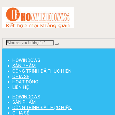
Menu
HOWINDOWS
SẢN PHẨM
CÔNG TRÌNH ĐÃ THỰC HIỆN
CHIA SẺ
HOẠT ĐỘNG
LIÊN HỆ
HOWINDOWS
SẢN PHẨM
CÔNG TRÌNH ĐÃ THỰC HIỆN
CHIA SẺ