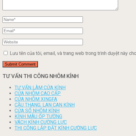
Lưu tên của tôi, email, và trang web trong trình duyệt này cho 
TƯ VẤN THI CÔNG NHÔM KÍNH
TƯ VẤN LÀM CỬA KÍNH
CỬA NHÔM CAO CẤP
CỬA NHÔM XINGFA
CẦU THANG, LAN CAN KÍNH
CỬA SỔ NHÔM KÍNH
KÍNH MÀU ỐP TƯỜNG
VÁCH KÍNH CƯỜNG LỰC
THI CÔNG LẮP ĐẶT KÍNH CƯỜNG LỰC