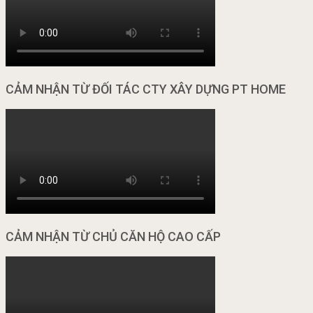
CẢM NHẬN TỪ ĐỐI TÁC CTY XÂY DỰNG PT HOME
CẢM NHẬN TỪ CHỦ CĂN HỘ CAO CẤP