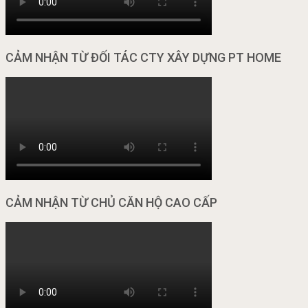
CẢM NHẬN TỪ ĐỐI TÁC CTY XÂY DỰNG PT HOME
CẢM NHẬN TỪ CHỦ CĂN HỘ CAO CẤP