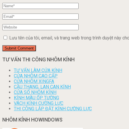
Lưu tên của tôi, email, và trang web trong trình duyệt này cho 
TƯ VẤN THI CÔNG NHÔM KÍNH
TƯ VẤN LÀM CỬA KÍNH
CỬA NHÔM CAO CẤP
CỬA NHÔM XINGFA
CẦU THANG, LAN CAN KÍNH
CỬA SỔ NHÔM KÍNH
KÍNH MÀU ỐP TƯỜNG
VÁCH KÍNH CƯỜNG LỰC
THI CÔNG LẮP ĐẶT KÍNH CƯỜNG LỰC
NHÔM KÍNH HOWINDOWS