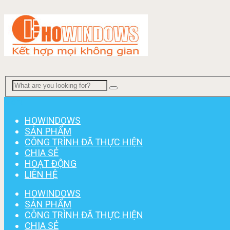
Menu
HOWINDOWS
SẢN PHẨM
CÔNG TRÌNH ĐÃ THỰC HIỆN
CHIA SẺ
HOẠT ĐỘNG
LIÊN HỆ
HOWINDOWS
SẢN PHẨM
CÔNG TRÌNH ĐÃ THỰC HIỆN
CHIA SẺ